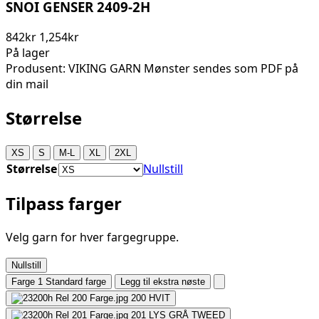
SNOI GENSER 2409-2H
842kr
1,254kr
På lager
Produsent: VIKING GARN Mønster sendes som PDF på
din mail
Størrelse
XS
S
M-L
XL
2XL
Størrelse
Nullstill
Tilpass farger
Velg garn for hver fargegruppe.
Nullstill
Farge 1
Standard farge
Legg til ekstra nøste
200
HVIT
201
LYS GRÅ TWEED