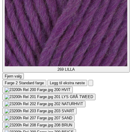
269
LILLA
Fjern valg
Farge 2
Standard farge
Legg til ekstra nøste
200
HVIT
201
LYS GRÅ TWEED
202
NATURHVIT
203
SVART
207
SAND
208
BRUN