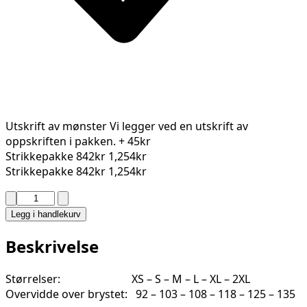
Utskrift av mønster
Vi legger ved en utskrift av
oppskriften i pakken.
+ 45kr
Strikkepakke
842kr
1,254kr
Strikkepakke
842kr
1,254kr
SNOI
GENSER
Legg i handlekurv
2409-
2H
Beskrivelse
antall
Størrelser: XS – S – M – L – XL – 2XL
Overvidde over brystet: 92 – 103 – 108 – 118 – 125 – 135