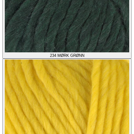
234
MØRK GRØNN