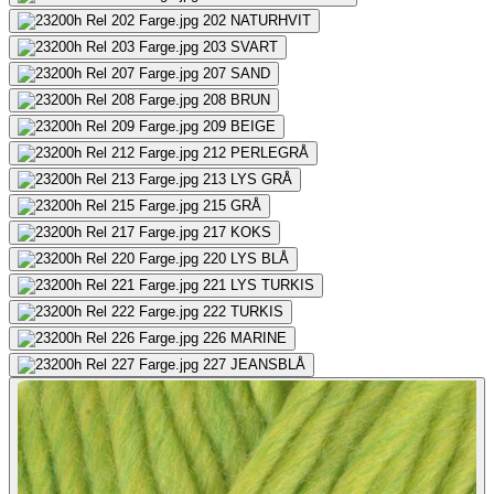
202
NATURHVIT
203
SVART
207
SAND
208
BRUN
209
BEIGE
212
PERLEGRÅ
213
LYS GRÅ
215
GRÅ
217
KOKS
220
LYS BLÅ
221
LYS TURKIS
222
TURKIS
226
MARINE
227
JEANSBLÅ