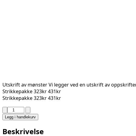
Utskrift av mønster
Vi legger ved en utskrift av oppskrift
Strikkepakke
323kr
431kr
Strikkepakke
323kr
431kr
VIKING
-
Legg i handlekurv
RAGNA
GENSER
Beskrivelse
2008-