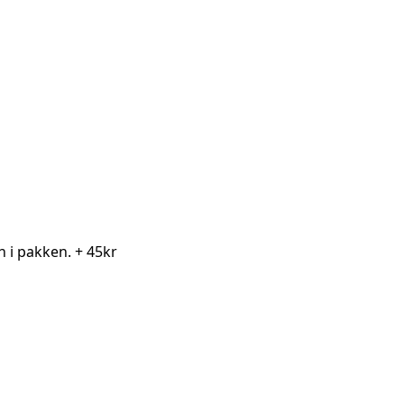
en i pakken.
+ 45kr