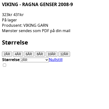
VIKING - RAGNA GENSER 2008-9
323kr
431kr
På lager
Produsent: VIKING GARN
Mønster sendes som PDF på din mail
Størrelse
2ÅR
4ÅR
6ÅR
8ÅR
10ÅR
12ÅR
Størrelse
Nullstill