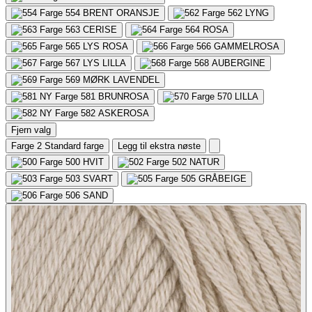
554
BRENT ORANSJE
562
LYNG
563
CERISE
564
ROSA
565
LYS ROSA
566
GAMMELROSA
567
LYS LILLA
568
AUBERGINE
569
MØRK LAVENDEL
581
BRUNROSA
570
LILLA
582
ASKEROSA
Fjern valg
Farge 2
Standard farge
Legg til ekstra nøste
500
HVIT
502
NATUR
503
SVART
505
GRÅBEIGE
506
SAND