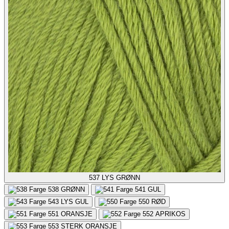
537
LYS GRØNN
538
GRØNN
541
GUL
543
LYS GUL
550
RØD
551
ORANSJE
552
APRIKOS
553
STERK ORANSJE