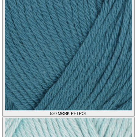
530
MØRK PETROL