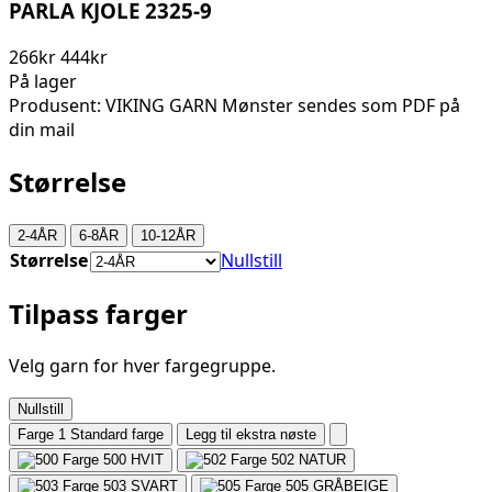
PARLA KJOLE 2325-9
266kr
444kr
På lager
Produsent: VIKING GARN Mønster sendes som PDF på
din mail
Størrelse
2-4ÅR
6-8ÅR
10-12ÅR
Størrelse
Nullstill
Tilpass farger
Velg garn for hver fargegruppe.
Nullstill
Farge 1
Standard farge
Legg til ekstra nøste
500
HVIT
502
NATUR
503
SVART
505
GRÅBEIGE