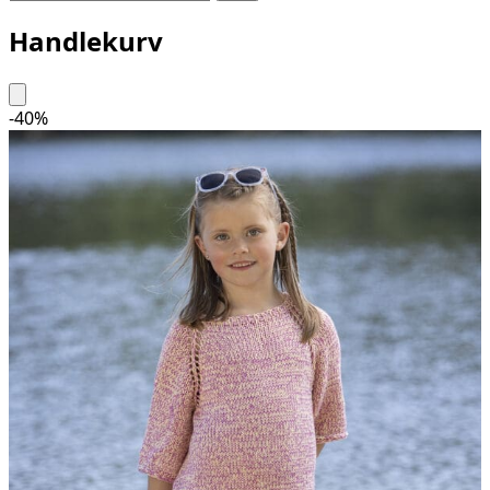
Handlekurv
-
40
%