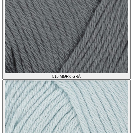
515
MØRK GRÅ