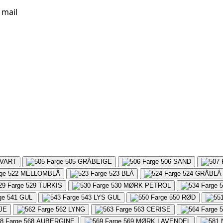
 mail
VART
505
GRÅBEIGE
506
SAND
522
MELLOMBLÅ
523
BLÅ
524
GRÅBLÅ
529
TURKIS
530
MØRK PETROL
5
541
GUL
543
LYS GUL
550
RØD
JE
562
LYNG
563
CERISE
5
568
AUBERGINE
569
MØRK LAVENDEL