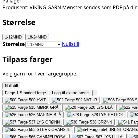
På lager
Produsent: VIKING GARN Mønster sendes som PDF på din
Størrelse
1-12MND
18-24MND
Størrelse
Nullstill
Tilpass farger
Velg garn for hver fargegruppe.
Nullstill
Farge 1
Standard farge
Legg til ekstra nøste
500
HVIT
502
NATUR
503
S
515
MØRK GRÅ
520
LYS BLÅ
526
MARINE BLÅ
528
LYS PETROL
537
LYS GRØNN
538
GRØNN
553
STERK ORANSJE
554
BRENT ORANS
566
GAMMELROSA
567
LYS LILLA