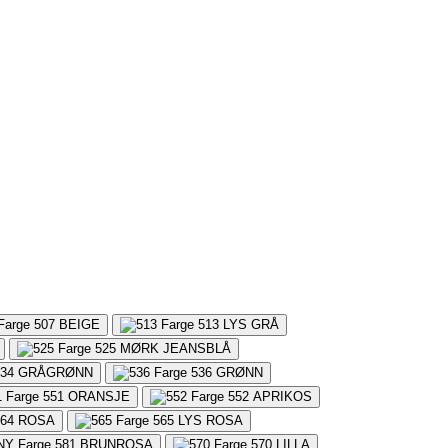
507
BEIGE
513
LYS GRÅ
525
MØRK JEANSBLÅ
34
GRÅGRØNN
536
GRØNN
551
ORANSJE
552
APRIKOS
64
ROSA
565
LYS ROSA
581
BRUNROSA
570
LILLA