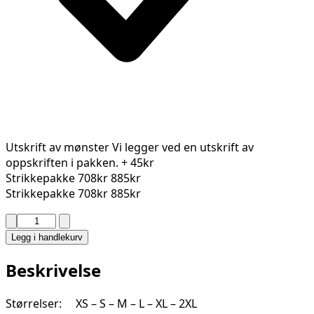
Utskrift av mønster
Vi legger ved en utskrift av
oppskriften i pakken.
+ 45kr
Strikkepakke
708kr
885kr
Strikkepakke
708kr
885kr
KAILANI
JAKKE
Legg i handlekurv
2321-
8
Beskrivelse
antall
Størrelser: XS – S – M – L – XL – 2XL