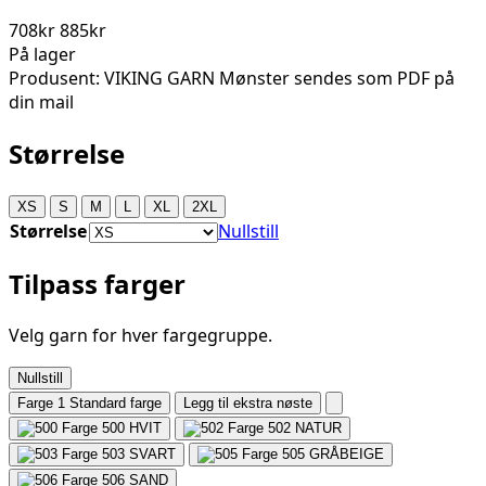
708kr
885kr
På lager
Produsent: VIKING GARN Mønster sendes som PDF på
din mail
Størrelse
XS
S
M
L
XL
2XL
Størrelse
Nullstill
Tilpass farger
Velg garn for hver fargegruppe.
Nullstill
Farge 1
Standard farge
Legg til ekstra nøste
500
HVIT
502
NATUR
503
SVART
505
GRÅBEIGE
506
SAND