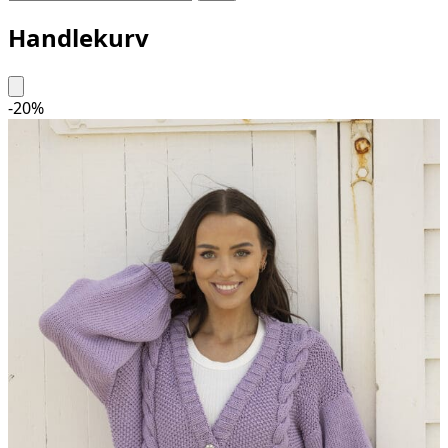
Handlekurv
-
20
%