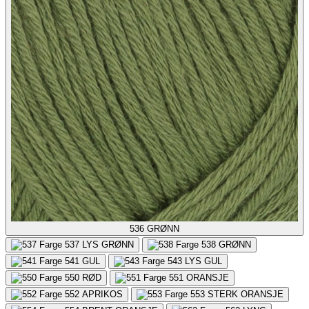
536
GRØNN
537
LYS GRØNN
538
GRØNN
541
GUL
543
LYS GUL
550
RØD
551
ORANSJE
552
APRIKOS
553
STERK ORANSJE