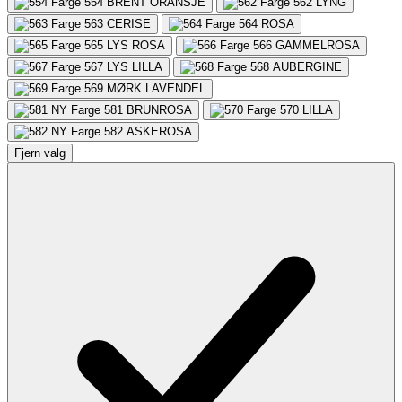
554
BRENT ORANSJE
562
LYNG
563
CERISE
564
ROSA
565
LYS ROSA
566
GAMMELROSA
567
LYS LILLA
568
AUBERGINE
569
MØRK LAVENDEL
581
BRUNROSA
570
LILLA
582
ASKEROSA
Fjern valg