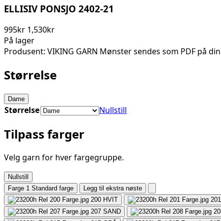
ELLISIV PONSJO 2402-21
995kr
1,530kr
På lager
Produsent: VIKING GARN Mønster sendes som PDF på din
Størrelse
Dame
Størrelse
Nullstill
Tilpass farger
Velg garn for hver fargegruppe.
Nullstill
Farge 1
Standard farge
Legg til ekstra nøste
200
HVIT
201
207
SAND
20