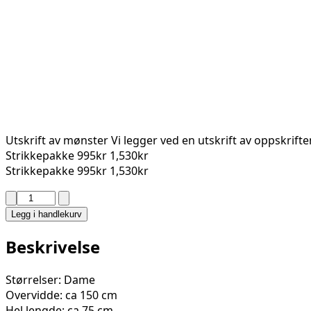
Utskrift av mønster
Vi legger ved en utskrift av oppskrift
Strikkepakke
995kr
1,530kr
Strikkepakke
995kr
1,530kr
ELLISIV
PONSJO
Legg i handlekurv
2402-
21
Beskrivelse
antall
Størrelser: Dame
Overvidde: ca 150 cm
Hel lengde: ca 75 cm