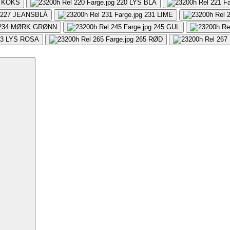
KOKS
220
LYS BLÅ
227
JEANSBLÅ
231
LIME
234
MØRK GRØNN
245
GUL
3
LYS ROSA
265
RØD