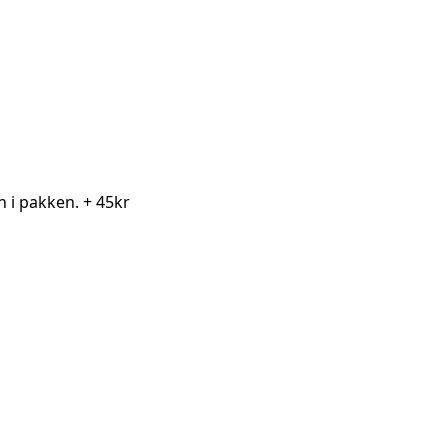
en i pakken.
+ 45kr