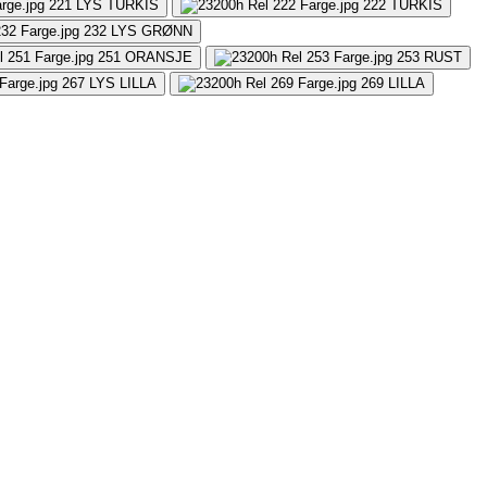
221
LYS TURKIS
222
TURKIS
232
LYS GRØNN
251
ORANSJE
253
RUST
267
LYS LILLA
269
LILLA