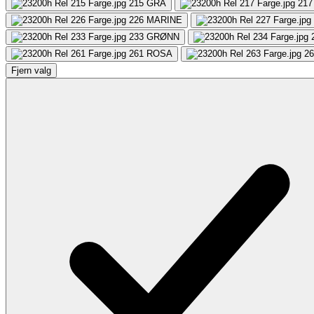
215
GRÅ
217
226
MARINE
233
GRØNN
261
ROSA
26
Fjern valg