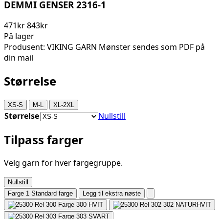
DEMMI GENSER 2316-1
471kr
843kr
På lager
Produsent: VIKING GARN Mønster sendes som PDF på
din mail
Størrelse
XS-S
M-L
XL-2XL
Størrelse
Nullstill
Tilpass farger
Velg garn for hver fargegruppe.
Nullstill
Farge 1
Standard farge
Legg til ekstra nøste
300
HVIT
302
NATURHVIT
303
SVART