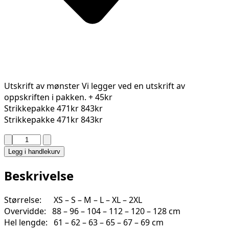
Utskrift av mønster
Vi legger ved en utskrift av
oppskriften i pakken.
+ 45kr
Strikkepakke
471kr
843kr
Strikkepakke
471kr
843kr
DEMMI
GENSER
Legg i handlekurv
2316-
1
Beskrivelse
antall
Størrelse: XS – S – M – L – XL – 2XL
Overvidde: 88 – 96 – 104 – 112 – 120 – 128 cm
Hel lengde: 61 – 62 – 63 – 65 – 67 – 69 cm