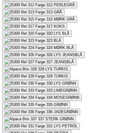
312
PERLEGRÅ
313
GRÅ
315
MØRK GRÅ
317
KOKS
320
LYS BLÅ
323
BLÅ
324
MØRK BLÅ
326
LYS JEANSBLÅ
327
JEANSBLÅ
328
LYS TURKIS
329
TURKIS
330
LYS GRØNN
333
LIMEGRØNN
334
MOSEGRØNN
335
GRØNN
336
JADEGRØNN
337
STERK GRØNN
331
LYS PETROL