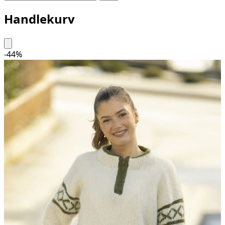
Handlekurv
-
44
%