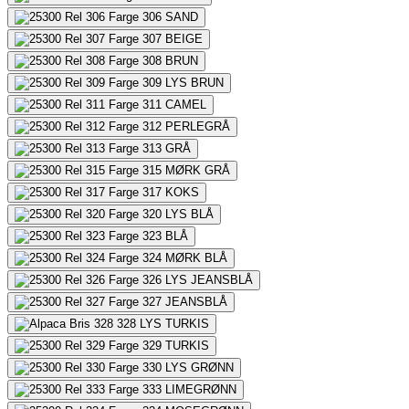
306
SAND
307
BEIGE
308
BRUN
309
LYS BRUN
311
CAMEL
312
PERLEGRÅ
313
GRÅ
315
MØRK GRÅ
317
KOKS
320
LYS BLÅ
323
BLÅ
324
MØRK BLÅ
326
LYS JEANSBLÅ
327
JEANSBLÅ
328
LYS TURKIS
329
TURKIS
330
LYS GRØNN
333
LIMEGRØNN