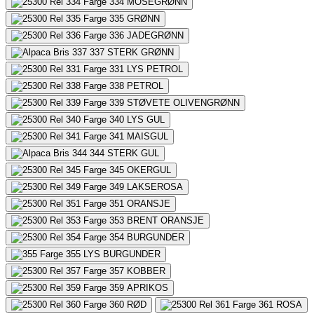
334
MOSEGRØNN
335
GRØNN
336
JADEGRØNN
337
STERK GRØNN
331
LYS PETROL
338
PETROL
339
STØVETE OLIVENGRØNN
340
LYS GUL
341
MAISGUL
344
STERK GUL
345
OKERGUL
349
LAKSEROSA
351
ORANSJE
353
BRENT ORANSJE
354
BURGUNDER
355
LYS BURGUNDER
357
KOBBER
359
APRIKOS
360
RØD
361
ROSA