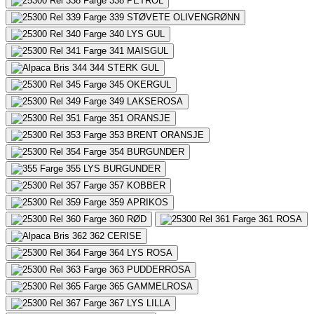
338
PETROL
339
STØVETE OLIVENGRØNN
340
LYS GUL
341
MAISGUL
344
STERK GUL
345
OKERGUL
349
LAKSEROSA
351
ORANSJE
353
BRENT ORANSJE
354
BURGUNDER
355
LYS BURGUNDER
357
KOBBER
359
APRIKOS
360
RØD
361
ROSA
362
CERISE
364
LYS ROSA
363
PUDDERROSA
365
GAMMELROSA
367
LYS LILLA