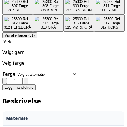
307
BEIGE
308
BRUN
309
LYS BRUN
311
CAMEL
312
PERLEGRÅ
313
GRÅ
315
MØRK GRÅ
317
KOKS
Vis alle farger (51)
Velg
Valgt garn
Velg farge
Farge
VIKING
-
Legg i handlekurv
ALPACA
BRIS
Beskrivelse
antall
Materiale