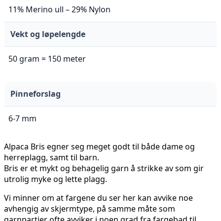
11% Merino ull – 29% Nylon
Vekt og løpelengde
50 gram = 150 meter
Pinneforslag
6-7 mm
Alpaca Bris egner seg meget godt til både dame og
herreplagg, samt til barn.
Bris er et mykt og behagelig garn å strikke av som gir
utrolig myke og lette plagg.
Vi minner om at fargene du ser her kan avvike noe
avhengig av skjermtype, på samme måte som
garnpartier ofte avviker i noen grad fra fargebad til