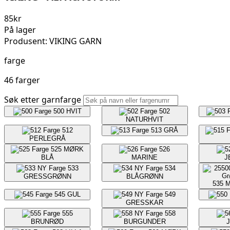
85
kr
På lager
Produsent: VIKING GARN
farge
46 farger
Søk etter garnfarge
500
HVIT
502
NATURHVIT
512
513
GRÅ
PERLEGRÅ
525
MØRK
526
BLÅ
MARINE
J
533
534
GRESSGRØNN
BLÅGRØNN
535
M
545
GUL
549
GRESSKAR
555
558
BRUNRØD
BURGUNDER