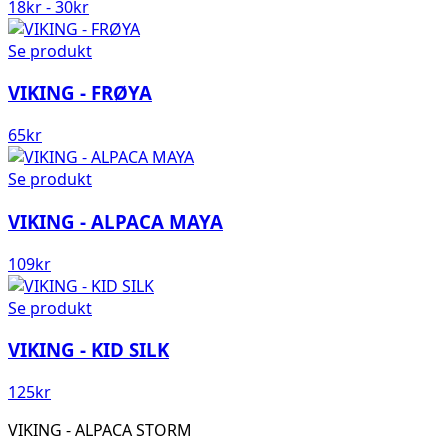
18
kr
-
30
kr
Se produkt
VIKING - FRØYA
65
kr
Se produkt
VIKING - ALPACA MAYA
109
kr
Se produkt
VIKING - KID SILK
125
kr
VIKING - ALPACA STORM