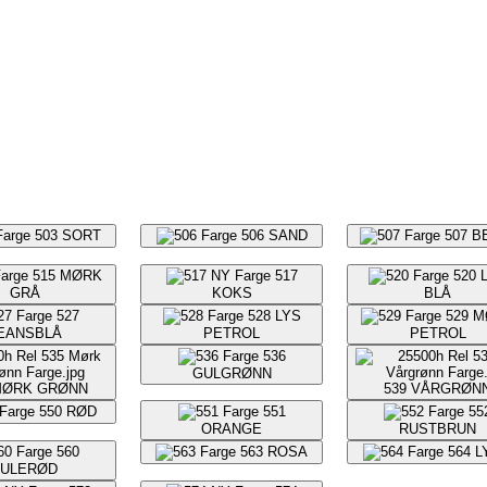
503
SORT
506
SAND
507
B
515
MØRK
517
520
GRÅ
KOKS
BLÅ
527
528
LYS
529
M
EANSBLÅ
PETROL
PETROL
536
GULGRØNN
ØRK GRØNN
539
VÅRGRØN
550
RØD
551
55
ORANGE
RUSTBRUN
560
563
ROSA
564
L
JULERØD