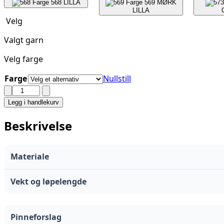
568
LILLA
569
MØRK
LILLA
Velg
Valgt garn
Velg farge
Farge
Nullstill
VIKING
-
Legg i handlekurv
ALPACA
STORM
Beskrivelse
antall
Materiale
Vekt og løpelengde
Pinneforslag