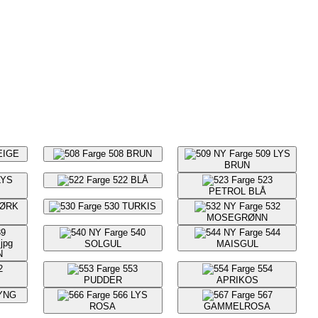
EIGE
508
BRUN
509
LYS
BRUN
LYS
522
BLÅ
523
PETROL BLÅ
ØRK
530
TURKIS
532
MOSEGRØNN
540
544
SOLGUL
MAISGUL
N
2
553
554
PUDDER
APRIKOS
YNG
566
LYS
567
ROSA
GAMMELROSA