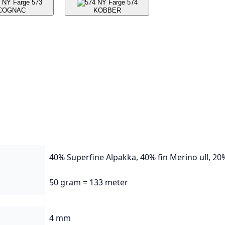
573
574
COGNAC
KOBBER
40% Superfine Alpakka, 40% fin Merino ull, 20
50 gram = 133 meter
4 mm