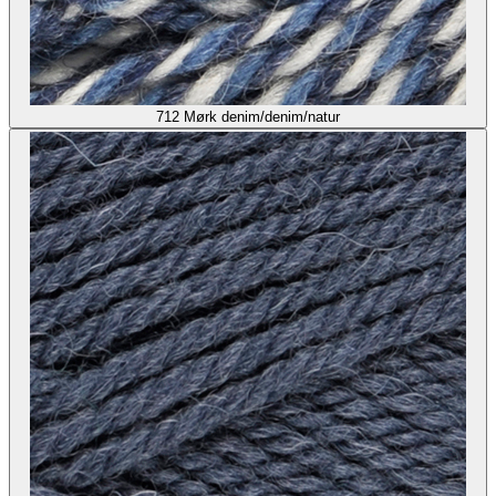
712
Mørk denim/denim/natur