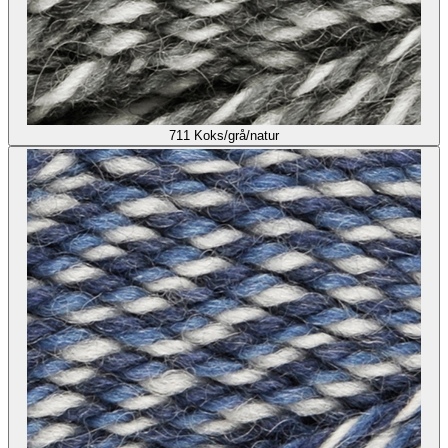
711
Koks/grå/natur