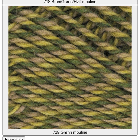
718
Brun/Grønn/Hvit mouline
719
Grønn mouline
Fjern valg