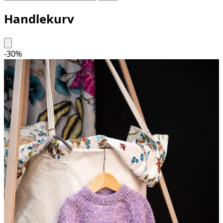
Handlekurv
-
30
%