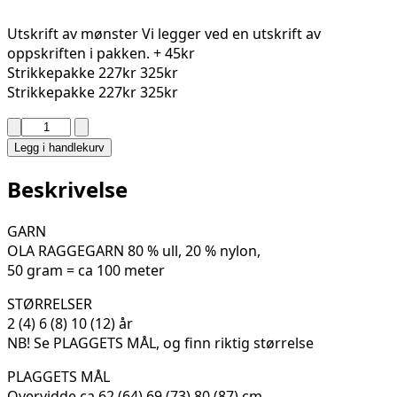
Utskrift av mønster
Vi legger ved en utskrift av
oppskriften i pakken.
+ 45kr
Strikkepakke
227kr
325kr
Strikkepakke
227kr
325kr
TEJO
GENSER
Legg i handlekurv
275-
06A
Beskrivelse
antall
GARN
OLA RAGGEGARN 80 % ull, 20 % nylon,
50 gram = ca 100 meter
STØRRELSER
2 (4) 6 (8) 10 (12) år
NB! Se PLAGGETS MÅL, og finn riktig størrelse
PLAGGETS MÅL
Overvidde ca 62 (64) 69 (73) 80 (87) cm