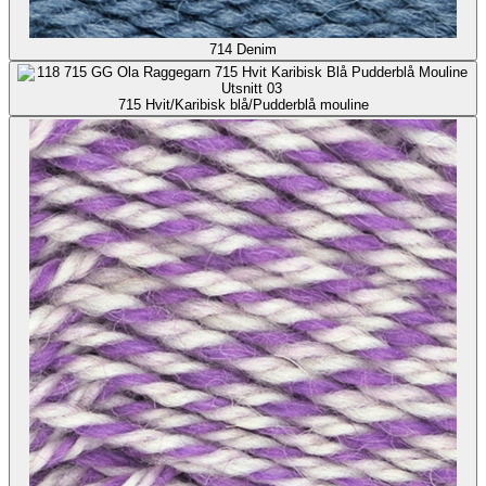
714
Denim
715
Hvit/Karibisk blå/Pudderblå mouline