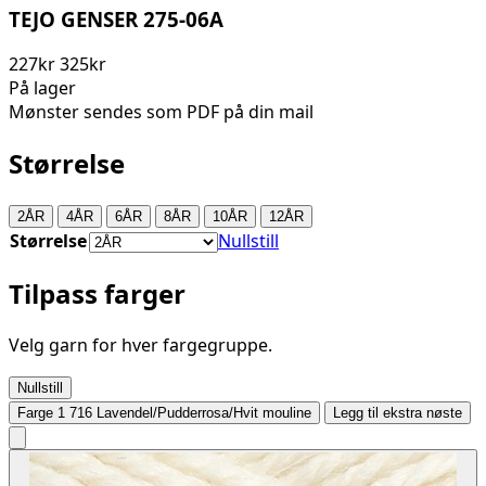
TEJO GENSER 275-06A
227kr
325kr
På lager
Mønster sendes som PDF på din mail
Størrelse
2ÅR
4ÅR
6ÅR
8ÅR
10ÅR
12ÅR
Størrelse
Nullstill
Tilpass farger
Velg garn for hver fargegruppe.
Nullstill
Farge 1
716 Lavendel/Pudderrosa/Hvit mouline
Legg til ekstra nøste