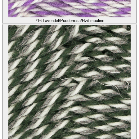
716
Lavendel/Pudderrosa/Hvit mouline