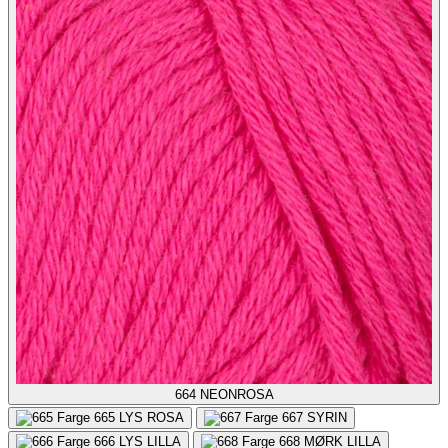
664
NEONROSA
665
LYS ROSA
667
SYRIN
666
LYS LILLA
668
MØRK LILLA