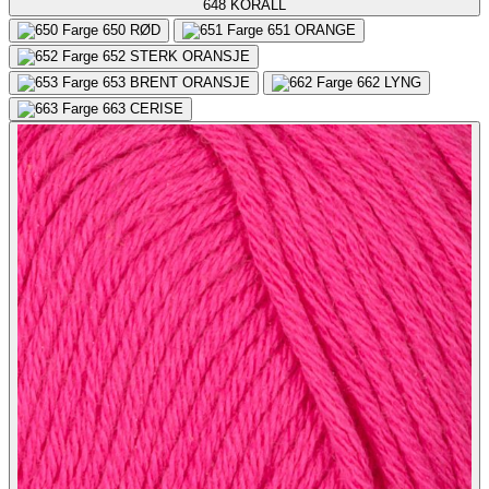
648
KORALL
650
RØD
651
ORANGE
652
STERK ORANSJE
653
BRENT ORANSJE
662
LYNG
663
CERISE