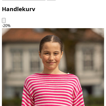
Handlekurv
-
20
%