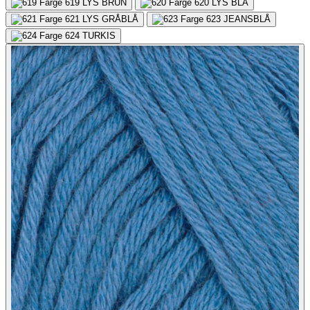
619
LYS BRUN
620
LYS BLÅ
621
LYS GRÅBLÅ
623
JEANSBLÅ
624
TURKIS