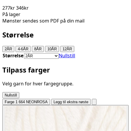
277kr
346kr
På lager
Mønster sendes som PDF på din mail
Størrelse
2ÅR
4-6ÅR
8ÅR
10ÅR
12ÅR
Størrelse
Nullstill
Tilpass farger
Velg garn for hver fargegruppe.
Nullstill
Farge 1
664 NEONROSA
Legg til ekstra nøste