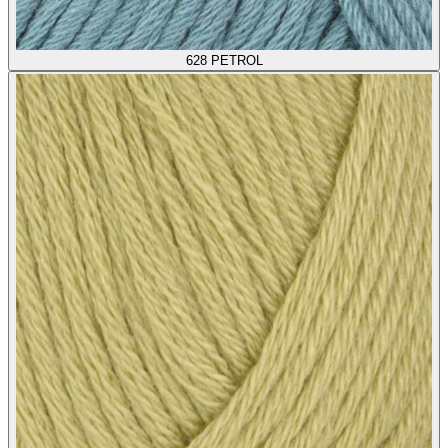
628
PETROL