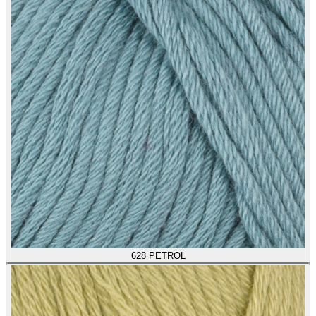
628
PETROL