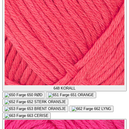
648
KORALL
650
RØD
651
ORANGE
652
STERK ORANSJE
653
BRENT ORANSJE
662
LYNG
663
CERISE