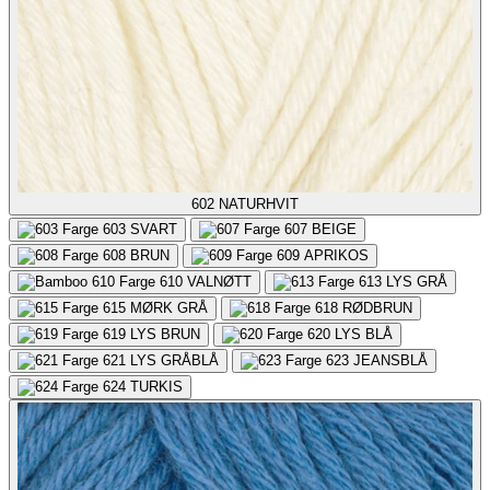
602
NATURHVIT
603
SVART
607
BEIGE
608
BRUN
609
APRIKOS
610
VALNØTT
613
LYS GRÅ
615
MØRK GRÅ
618
RØDBRUN
619
LYS BRUN
620
LYS BLÅ
621
LYS GRÅBLÅ
623
JEANSBLÅ
624
TURKIS