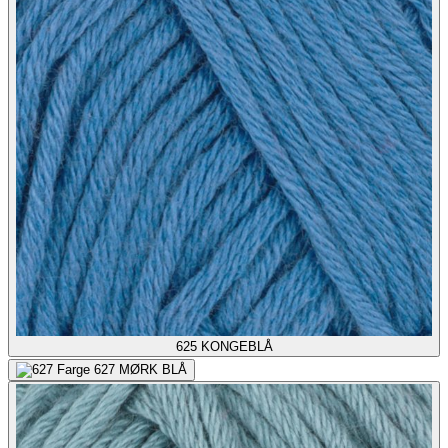
625
KONGEBLÅ
627
MØRK BLÅ