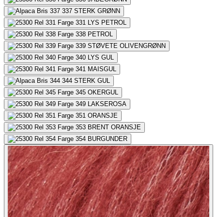
337
STERK GRØNN
331
LYS PETROL
338
PETROL
339
STØVETE OLIVENGRØNN
340
LYS GUL
341
MAISGUL
344
STERK GUL
345
OKERGUL
349
LAKSEROSA
351
ORANSJE
353
BRENT ORANSJE
354
BURGUNDER