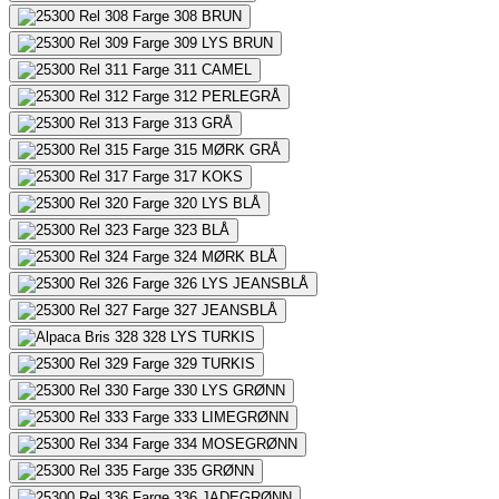
308
BRUN
309
LYS BRUN
311
CAMEL
312
PERLEGRÅ
313
GRÅ
315
MØRK GRÅ
317
KOKS
320
LYS BLÅ
323
BLÅ
324
MØRK BLÅ
326
LYS JEANSBLÅ
327
JEANSBLÅ
328
LYS TURKIS
329
TURKIS
330
LYS GRØNN
333
LIMEGRØNN
334
MOSEGRØNN
335
GRØNN
336
JADEGRØNN