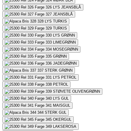
324
MØRK BLÅ
326
LYS JEANSBLÅ
327
JEANSBLÅ
328
LYS TURKIS
329
TURKIS
330
LYS GRØNN
333
LIMEGRØNN
334
MOSEGRØNN
335
GRØNN
336
JADEGRØNN
337
STERK GRØNN
331
LYS PETROL
338
PETROL
339
STØVETE OLIVENGRØNN
340
LYS GUL
341
MAISGUL
344
STERK GUL
345
OKERGUL
349
LAKSEROSA