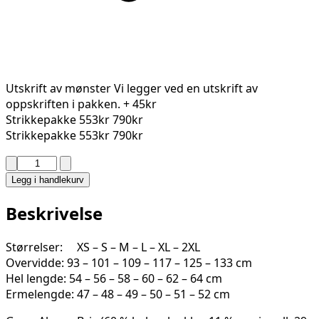
Utskrift av mønster
Vi legger ved en utskrift av
oppskriften i pakken.
+ 45kr
Strikkepakke
553kr
790kr
Strikkepakke
553kr
790kr
NINIAN
GENSER
Legg i handlekurv
2526-
3
Beskrivelse
antall
Størrelser: XS – S – M – L – XL – 2XL
Overvidde: 93 – 101 – 109 – 117 – 125 – 133 cm
Hel lengde: 54 – 56 – 58 – 60 – 62 – 64 cm
Ermelengde: 47 – 48 – 49 – 50 – 51 – 52 cm