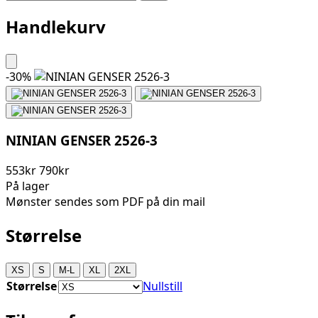
Handlekurv
-
30
%
NINIAN GENSER 2526-3
553kr
790kr
På lager
Mønster sendes som PDF på din mail
Størrelse
XS
S
M-L
XL
2XL
Størrelse
Nullstill