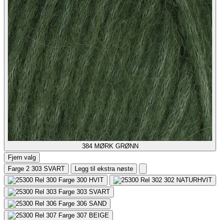
384
MØRK GRØNN
Fjern valg
Farge 2
303 SVART
Legg til ekstra nøste
300
HVIT
302
NATURHVIT
303
SVART
306
SAND
307
BEIGE