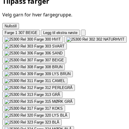
Tilpass farger
Velg garn for hver fargegruppe.
Nullstill
Farge 1
307 BEIGE
Legg til ekstra nøste
300
HVIT
302
NATURHVIT
303
SVART
306
SAND
307
BEIGE
308
BRUN
309
LYS BRUN
311
CAMEL
312
PERLEGRÅ
313
GRÅ
315
MØRK GRÅ
317
KOKS
320
LYS BLÅ
323
BLÅ