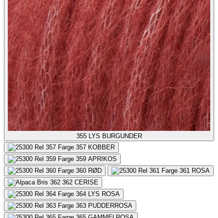
355
LYS BURGUNDER
357
KOBBER
359
APRIKOS
360
RØD
361
ROSA
362
CERISE
364
LYS ROSA
363
PUDDERROSA
365
GAMMELROSA