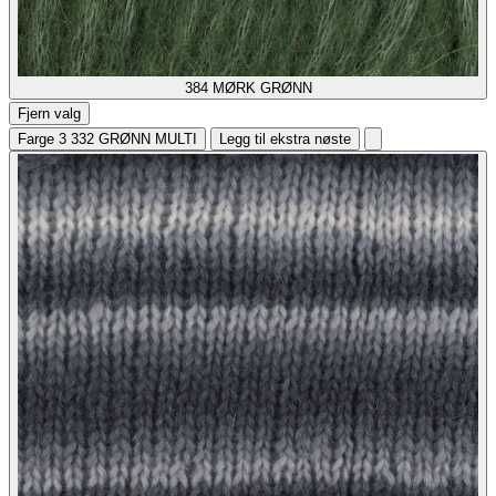
384
MØRK GRØNN
Fjern valg
Farge 3
332 GRØNN MULTI
Legg til ekstra nøste