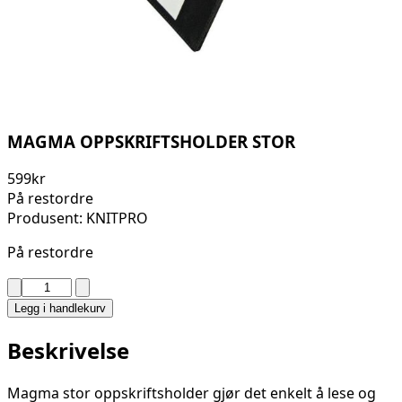
MAGMA OPPSKRIFTSHOLDER STOR
599
kr
På restordre
Produsent: KNITPRO
På restordre
MAGMA
OPPSKRIFTSHOLDER
Legg i handlekurv
STOR
antall
Beskrivelse
Magma stor oppskriftsholder gjør det enkelt å lese og