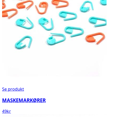
Se produkt
MASKEMARKØRER
49
kr