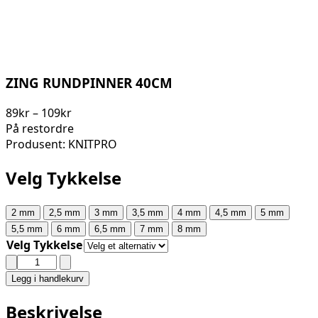
ZING RUNDPINNER 40CM
Prisområde:
89
kr
–
109
kr
89kr
På restordre
til
Produsent: KNITPRO
109kr
Velg Tykkelse
2 mm
2,5 mm
3 mm
3,5 mm
4 mm
4,5 mm
5 mm
5,5 mm
6 mm
6,5 mm
7 mm
8 mm
Velg Tykkelse
ZING
RUNDPINNER
Legg i handlekurv
40CM
antall
Beskrivelse