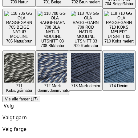
700
Natur
701
Beige
702
Brun melert
704
Beige/Natur
705
Natur/brun
710
Koks melert
708
Blå/natur
709
Rød/natur
711
712
Mørk
713
Mørk denim
714
Denim
Koks/grå/natur
denim/denim/natur
Vis alle farger (17)
Velg
Valgt garn
Velg farge