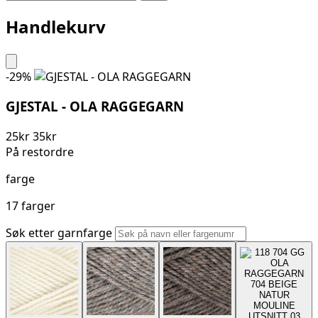
Handlekurv
-29%
GJESTAL - OLA RAGGEGARN
25
kr
35
kr
På restordre
farge
17 farger
Søk etter garnfarge