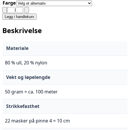
Farge
GJESTAL
-
Legg i handlekurv
OLA
RAGGEGARN
Beskrivelse
antall
Materiale
80 % ull, 20 % nylon
Vekt og løpelengde
50 gram = ca. 100 meter
Strikkefasthet
22 masker på pinne 4 = 10 cm