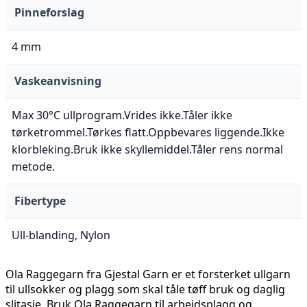
Pinneforslag
4 mm
Vaskeanvisning
Max 30°C ullprogram.Vrides ikke.Tåler ikke
tørketrommel.Tørkes flatt.Oppbevares liggende.Ikke
klorbleking.Bruk ikke skyllemiddel.Tåler rens normal
metode.
Fibertype
Ull-blanding, Nylon
Ola Raggegarn fra Gjestal Garn er et forsterket ullgarn
til ullsokker og plagg som skal tåle tøff bruk og daglig
slitasje. Bruk Ola Raggegarn til arbeidsplagg og