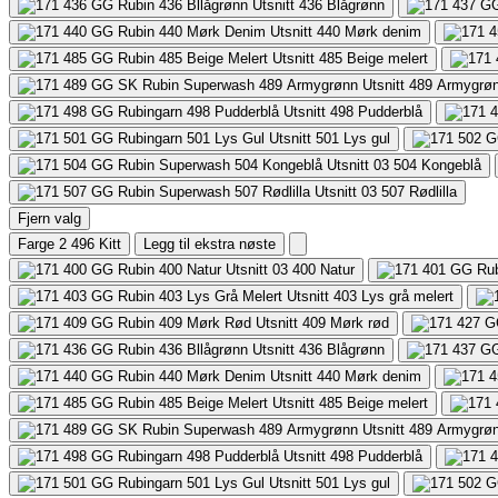
436
Blågrønn
440
Mørk denim
485
Beige melert
489
Armygrø
498
Pudderblå
501
Lys gul
504
Kongeblå
507
Rødlilla
Fjern valg
Farge 2
496 Kitt
Legg til ekstra nøste
400
Natur
403
Lys grå melert
409
Mørk rød
436
Blågrønn
440
Mørk denim
485
Beige melert
489
Armygrø
498
Pudderblå
501
Lys gul