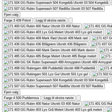
504
Kongeblå
507
Rødlilla
Fjern valg
Farge 3
439 Petrol
Legg til ekstra nøste
400
Natur
403
Lys grå melert
409
Mørk rød
436
Blågrønn
440
Mørk denim
485
Beige melert
489
Armygrø
498
Pudderblå
501
Lys gul
504
Kongeblå
507
Rødlilla
Fjern valg
Farge 4
500 Pudderrosa
Legg til ekstra nøste
400
Natur
403
Lys grå melert