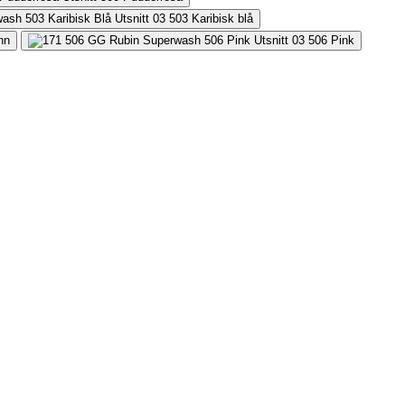
503
Karibisk blå
nn
506
Pink