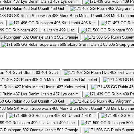
437
Lys denim
458
Gul
488
Mørk brun me
nn
496
Kitt
499
Lilac
502
Oransje
505
Skarp grø
401
Svart
405
Grå melert
427
Koks melert
437
Lys denim
458
Gul
488
Mørk brun me
nn
496
Kitt
499
Lilac
502
Oransje