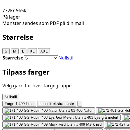
772kr
965kr
På lager
Mønster sendes som PDF på din mail
Størrelse
S
M
L
XL
XXL
Størrelse
Nullstill
Tilpass farger
Velg garn for hver fargegruppe.
Nullstill
Farge 1
499 Lilac
Legg til ekstra nøste
400
Natur
403
Lys grå melert
409
Mørk rød