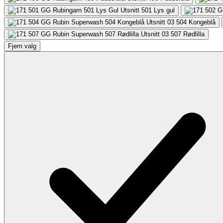
501
Lys gul
504
Kongeblå
507
Rødlilla
Fjern valg