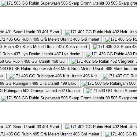
505
Skarp grø
401
Svart
405
Grå melert
427
Koks melert
437
Lys denim
458
Gul
488
Mørk brun me
nn
496
Kitt
499
Lilac
502
Oransje
505
Skarp grø
401
Svart
405
Grå melert