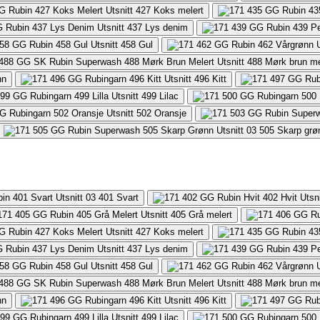
427
Koks melert
437
Lys denim
458
Gul
488
Mørk brun me
nn
496
Kitt
499
Lilac
502
Oransje
505
Skarp grø
401
Svart
405
Grå melert
427
Koks melert
437
Lys denim
458
Gul
488
Mørk brun me
nn
496
Kitt
499
Lilac