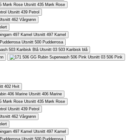
435
Mørk Rose
439
Petrol
462
Vårgrønn
lert
497
Kamel
500
Pudderrosa
503
Karibisk blå
nn
506
Pink
402
Hvit
406
Marine
435
Mørk Rose
439
Petrol
462
Vårgrønn
lert
497
Kamel
500
Pudderrosa