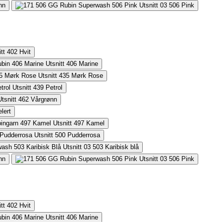
nn
506
Pink
402
Hvit
406
Marine
435
Mørk Rose
439
Petrol
462
Vårgrønn
lert
497
Kamel
500
Pudderrosa
503
Karibisk blå
nn
506
Pink
402
Hvit
406
Marine