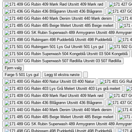
409
Mørk rød
436
Blågrønn
440
Mørk denim
485
Beige melert
489
Armygrø
498
Pudderblå
501
Lys gul
504
Kongeblå
507
Rødlilla
Fjern valg
Farge 5
501 Lys gul
Legg til ekstra nøste
400
Natur
403
Lys grå melert
409
Mørk rød
436
Blågrønn
440
Mørk denim
485
Beige melert
489
Armygrø
498
Pudderblå