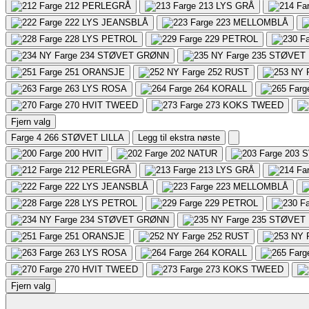
212
PERLEGRÅ
213
LYS GRÅ
222
LYS JEANSBLÅ
223
MELLOMBLÅ
228
LYS PETROL
229
PETROL
234
STØVET GRØNN
235
STØVET 
251
ORANSJE
252
RUST
263
LYS ROSA
264
KORALL
270
HVIT TWEED
273
KOKS TWEED
Fjern valg
Farge 4
266 STØVET LILLA
Legg til ekstra nøste
200
HVIT
202
NATUR
203
S
212
PERLEGRÅ
213
LYS GRÅ
222
LYS JEANSBLÅ
223
MELLOMBLÅ
228
LYS PETROL
229
PETROL
234
STØVET GRØNN
235
STØVET 
251
ORANSJE
252
RUST
263
LYS ROSA
264
KORALL
270
HVIT TWEED
273
KOKS TWEED
Fjern valg