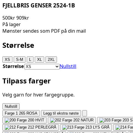
FJELLBRIS GENSER 2524-1B
500kr
909kr
På lager
Mønster sendes som PDF på din mail
Størrelse
XS
S-M
L
XL
2XL
Størrelse
Nullstill
Tilpass farger
Velg garn for hver fargegruppe.
Nullstill
Farge 1
265 ROSA
Legg til ekstra nøste
200
HVIT
202
NATUR
203
S
212
PERLEGRÅ
213
LYS GRÅ