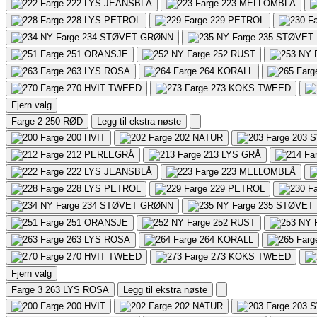
222
LYS JEANSBLÅ
223
MELLOMBLÅ
228
LYS PETROL
229
PETROL
234
STØVET GRØNN
235
STØVET 
251
ORANSJE
252
RUST
263
LYS ROSA
264
KORALL
270
HVIT TWEED
273
KOKS TWEED
Fjern valg
Farge 2
250 RØD
Legg til ekstra nøste
200
HVIT
202
NATUR
203
S
212
PERLEGRÅ
213
LYS GRÅ
222
LYS JEANSBLÅ
223
MELLOMBLÅ
228
LYS PETROL
229
PETROL
234
STØVET GRØNN
235
STØVET 
251
ORANSJE
252
RUST
263
LYS ROSA
264
KORALL
270
HVIT TWEED
273
KOKS TWEED
Fjern valg
Farge 3
263 LYS ROSA
Legg til ekstra nøste
200
HVIT
202
NATUR
203
S