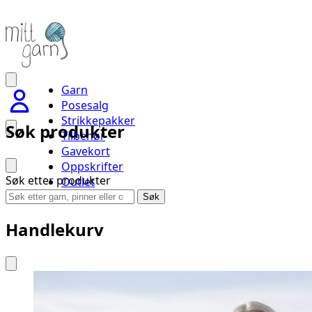
Garn
Posesalg
Strikkepakker
Søk produkter
Tilbehør
Gavekort
Oppskrifter
Søk etter produkter
Outlet
Handlevogn
Søk
Handlekurv