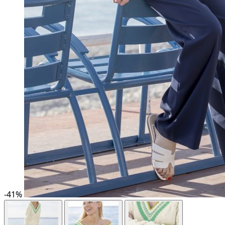
-
41
%