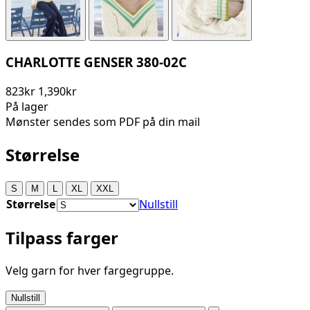
CHARLOTTE GENSER 380-02C
823kr
1,390kr
På lager
Mønster sendes som PDF på din mail
Størrelse
S
M
L
XL
XXL
Størrelse
Nullstill
Tilpass farger
Velg garn for hver fargegruppe.
Nullstill