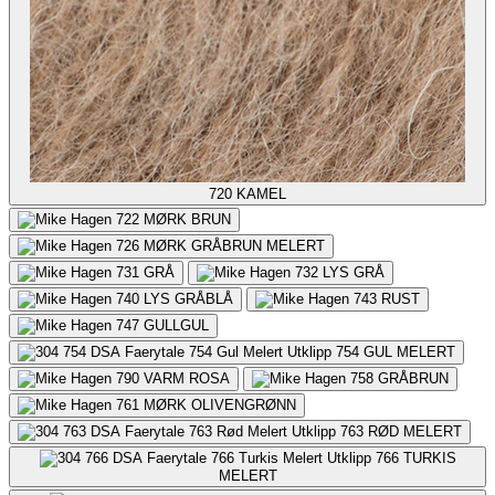
720
KAMEL
722
MØRK BRUN
726
MØRK GRÅBRUN MELERT
731
GRÅ
732
LYS GRÅ
740
LYS GRÅBLÅ
743
RUST
747
GULLGUL
754
GUL MELERT
790
VARM ROSA
758
GRÅBRUN
761
MØRK OLIVENGRØNN
763
RØD MELERT
766
TURKIS
MELERT