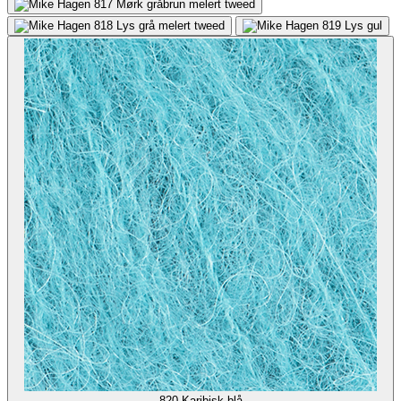
817
Mørk gråbrun melert tweed
818
Lys grå melert tweed
819
Lys gul
820
Karibisk blå