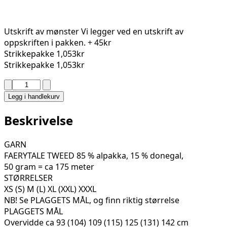
Utskrift av mønster
Vi legger ved en utskrift av
oppskriften i pakken.
+ 45kr
Strikkepakke
1,053kr
Strikkepakke
1,053kr
CORTINA
HALV-
Legg i handlekurv
ZIP
GENSER
Beskrivelse
139-
08
GARN
antall
FAERYTALE TWEED 85 % alpakka, 15 % donegal,
50 gram = ca 175 meter
STØRRELSER
XS (S) M (L) XL (XXL) XXXL
NB! Se PLAGGETS MÅL, og finn riktig størrelse
PLAGGETS MÅL
Overvidde ca 93 (104) 109 (115) 125 (131) 142 cm