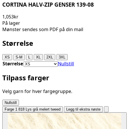
CORTINA HALV-ZIP GENSER 139-08
1,053kr
På lager
Mønster sendes som PDF på din mail
Størrelse
XS
S-M
L
XL
2XL
3XL
Størrelse
Nullstill
Tilpass farger
Velg garn for hver fargegruppe.
Nullstill
Farge 1
818 Lys grå melert tweed
Legg til ekstra nøste