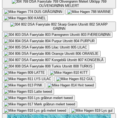
769
OLIVENGRØNN MELERT
774
DUS GRÅGRØNN
788
MARINE
800
KANEL
802
SKARP
GRØNN
803
PÆREGRØNN
804
PURPUR
805
LILAC
806
ORANSJE
807
KONGEBLÅ
808
TURKIS
809
LATTE
810
KITT
811
LYS LILAC
812
GUL
813
PINK
814
Hvit tweed
815
Latte tweed
816
Lys gråbrun melert tweed
817
Mørk gråbrun melert tweed
818
Lys grå melert tweed
819
Lys gul