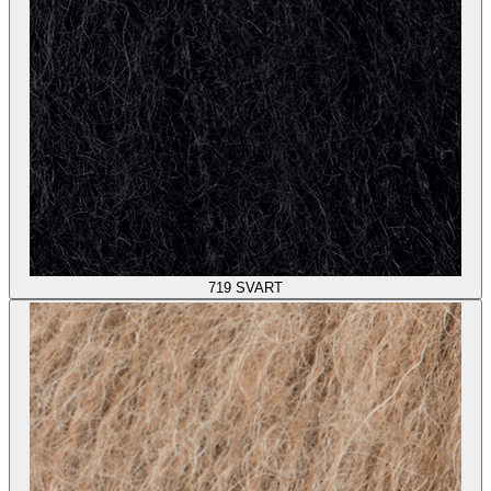
719
SVART