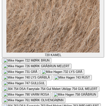
720
KAMEL
722
MØRK BRUN
726
MØRK GRÅBRUN MELERT
731
GRÅ
732
LYS GRÅ
740
LYS GRÅBLÅ
743
RUST
747
GULLGUL
754
GUL MELERT
790
VARM ROSA
758
GRÅBRUN
761
MØRK OLIVENGRØNN
763
RØD MELERT