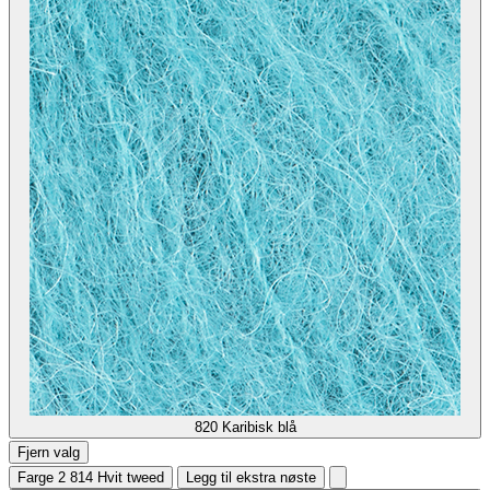
820
Karibisk blå
Fjern valg
Farge 2
814 Hvit tweed
Legg til ekstra nøste