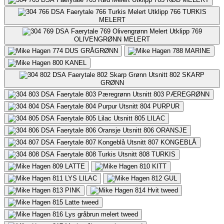
766
TURKIS
MELERT
769
OLIVENGRØNN MELERT
774
DUS GRÅGRØNN
788
MARINE
800
KANEL
802
SKARP
GRØNN
803
PÆREGRØNN
804
PURPUR
805
LILAC
806
ORANSJE
807
KONGEBLÅ
808
TURKIS
809
LATTE
810
KITT
811
LYS LILAC
812
GUL
813
PINK
814
Hvit tweed
815
Latte tweed
816
Lys gråbrun melert tweed