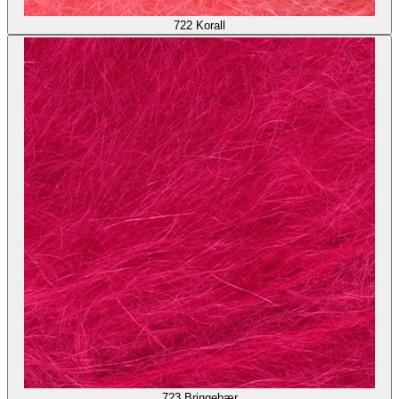
722
Korall
723
Bringebær