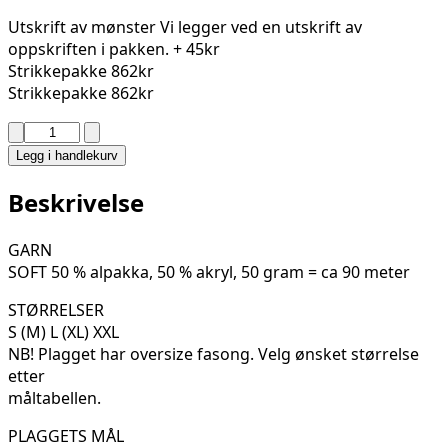
Utskrift av mønster
Vi legger ved en utskrift av
oppskriften i pakken.
+ 45kr
Strikkepakke
862kr
Strikkepakke
862kr
CORD
JAKKE
Legg i handlekurv
320-
19G
Beskrivelse
antall
GARN
SOFT 50 % alpakka, 50 % akryl, 50 gram = ca 90 meter
STØRRELSER
S (M) L (XL) XXL
NB! Plagget har oversize fasong. Velg ønsket størrelse
etter
måltabellen.
PLAGGETS MÅL