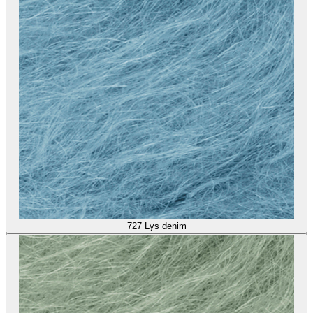
727
Lys denim