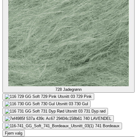
728
Jadegrønn
729
Pink
730
Gul
731
Dyp rød
740
LAVENDEL
741
Bordeaux
Fjern valg