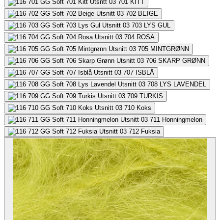
701
KITT
702
BEIGE
703
LYS GUL
704
ROSA
705
MINTGRØNN
706
SKARP GRØNN
707
ISBLÅ
708
LYS LAVENDEL
709
TURKIS
710
Koks
711
Honningmelon
712
Fuksia