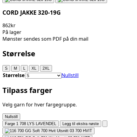
CORD JAKKE 320-19G
862kr
På lager
Mønster sendes som PDF på din mail
Størrelse
S
M
L
XL
2XL
Størrelse
Nullstill
Tilpass farger
Velg garn for hver fargegruppe.
Nullstill
Farge 1
708 LYS LAVENDEL
Legg til ekstra nøste
700
HVIT