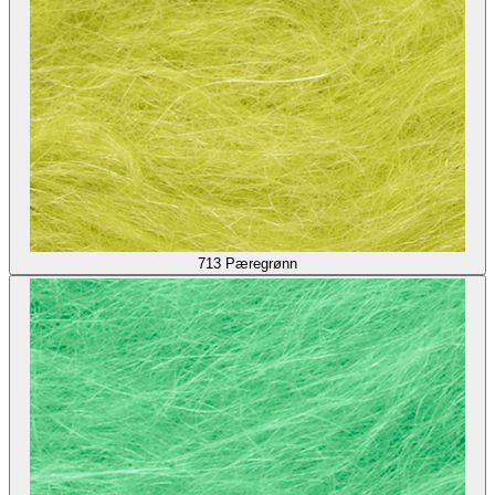
713
Pæregrønn