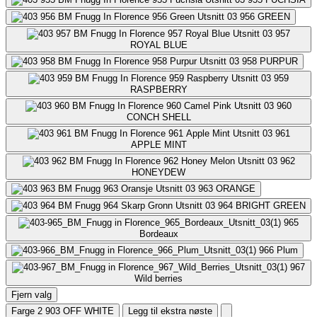
956
GREEN
957
ROYAL BLUE
958
PURPUR
959
RASPBERRY
960
CONCH SHELL
961
APPLE MINT
962
HONEYDEW
963
ORANGE
964
BRIGHT GREEN
965
Bordeaux
966
Plum
967
Wild berries
Fjern valg
Farge 2
903 OFF WHITE
Legg til ekstra nøste