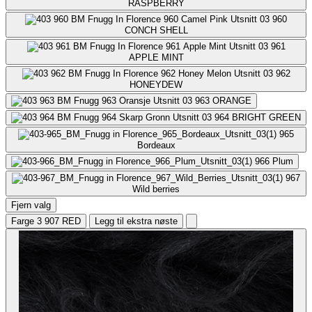
RASPBERRY
960
CONCH SHELL
961
APPLE MINT
962
HONEYDEW
963
ORANGE
964
BRIGHT GREEN
965
Bordeaux
966
Plum
967
Wild berries
Fjern valg
Farge 3
907 RED
Legg til ekstra nøste