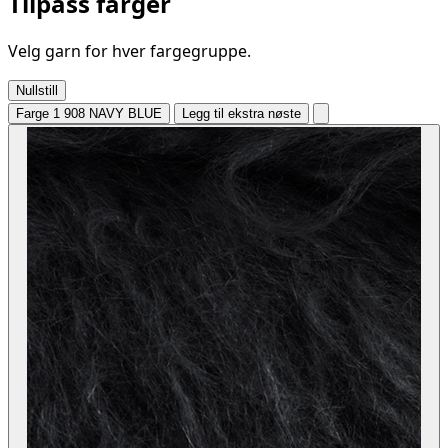
Tilpass farger
Velg garn for hver fargegruppe.
Nullstill
Farge 1
908 NAVY BLUE
Legg til ekstra nøste