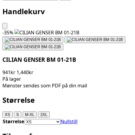
Handlekurv
-
35
%
CILIAN GENSER BM 01-21B
941kr
1,440kr
På lager
Mønster sendes som PDF på din mail
Størrelse
XS
S
M-XL
2XL
Størrelse
Nullstill