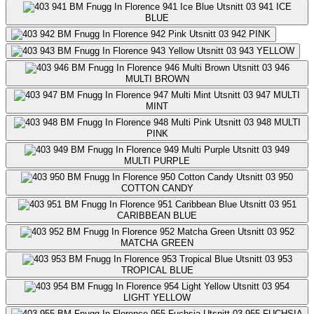
941
ICE
BLUE
942
PINK
943
YELLOW
946
MULTI BROWN
947
MULTI
MINT
948
MULTI
PINK
949
MULTI PURPLE
950
COTTON CANDY
951
CARIBBEAN BLUE
952
MATCHA GREEN
953
TROPICAL BLUE
954
LIGHT YELLOW
955
FUCHSIA