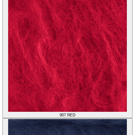
907
RED