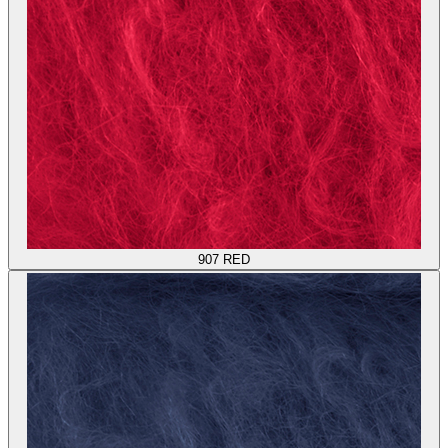
907
RED