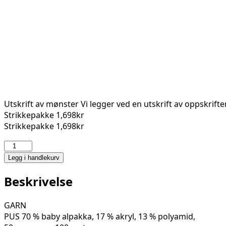
Utskrift av mønster
Vi legger ved en utskrift av oppskrift
Strikkepakke
1,698kr
Strikkepakke
1,698kr
CARLY
GENSER
Legg i handlekurv
125-
26
Beskrivelse
antall
GARN
PUS 70 % baby alpakka, 17 % akryl, 13 % polyamid,