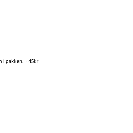
en i pakken.
+ 45kr