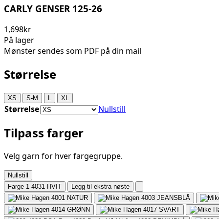
CARLY GENSER 125-26
1,698kr
På lager
Mønster sendes som PDF på din mail
Størrelse
XS
S-M
L
XL
Størrelse
Nullstill
Tilpass farger
Velg garn for hver fargegruppe.
Nullstill
Farge 1
4031 HVIT
Legg til ekstra nøste
4001
NATUR
4003
JEANSBLÅ
4014
GRØNN
4017
SVART