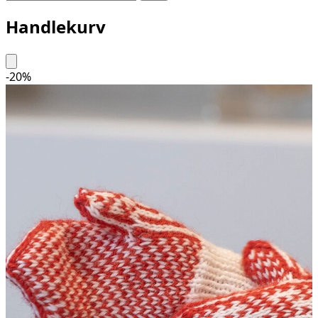
Handlekurv
-
20
%