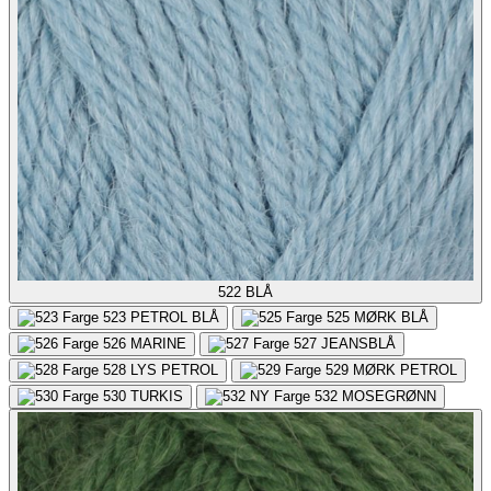
522
BLÅ
523
PETROL BLÅ
525
MØRK BLÅ
526
MARINE
527
JEANSBLÅ
528
LYS PETROL
529
MØRK PETROL
530
TURKIS
532
MOSEGRØNN