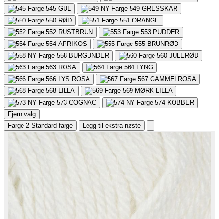
545
GUL
549
GRESSKAR
550
RØD
551
ORANGE
552
RUSTBRUN
553
PUDDER
554
APRIKOS
555
BRUNRØD
558
BURGUNDER
560
JULERØD
563
ROSA
564
LYNG
566
LYS ROSA
567
GAMMELROSA
568
LILLA
569
MØRK LILLA
573
COGNAC
574
KOBBER
Fjern valg
Farge 2
Standard farge
Legg til ekstra nøste