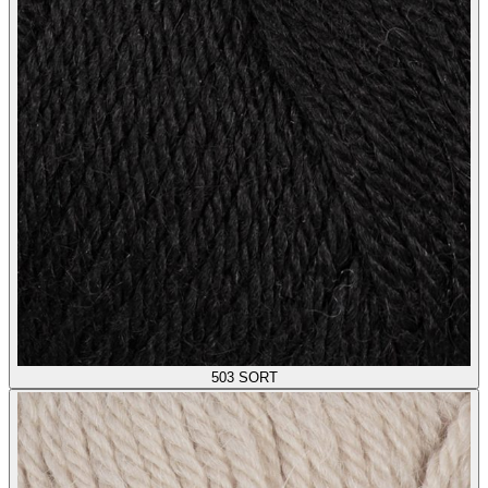
503
SORT