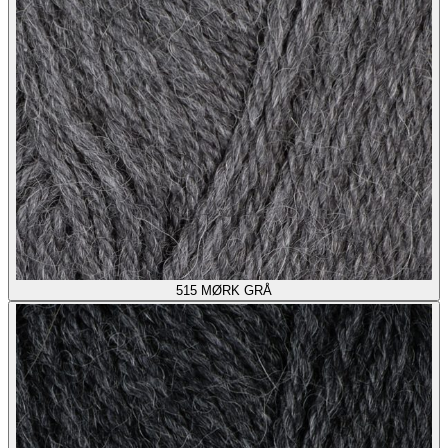
515
MØRK GRÅ