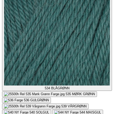
534
BLÅGRØNN
535
MØRK GRØNN
536
GULGRØNN
539
VÅRGRØNN
540
SOLGUL
544
MAISGUL