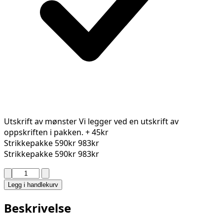
Utskrift av mønster
Vi legger ved en utskrift av
oppskriften i pakken.
+ 45kr
Strikkepakke
590kr
983kr
Strikkepakke
590kr
983kr
VIKING
-
Legg i handlekurv
TRANE
JAKKE
Beskrivelse
2224-