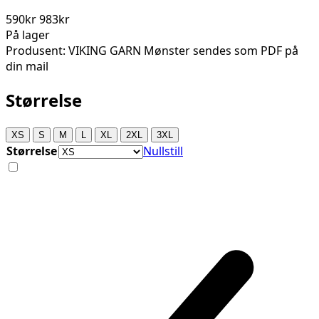
590kr
983kr
På lager
Produsent: VIKING GARN Mønster sendes som PDF på
din mail
Størrelse
XS
S
M
L
XL
2XL
3XL
Størrelse
Nullstill