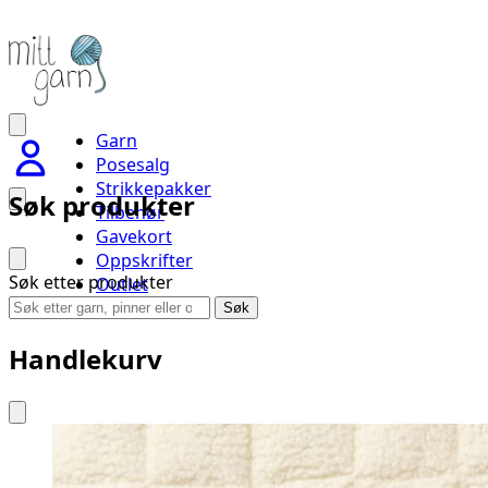
Garn
Posesalg
Strikkepakker
Søk produkter
Tilbehør
Gavekort
Oppskrifter
Søk etter produkter
Outlet
Handlevogn
Søk
Handlekurv