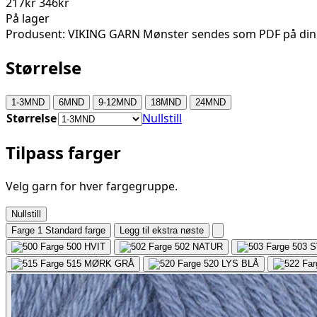
217kr
346kr
På lager
Produsent: VIKING GARN Mønster sendes som PDF på din
Størrelse
1-3MND
6MND
9-12MND
18MND
24MND
Størrelse
Nullstill
Tilpass farger
Velg garn for hver fargegruppe.
Nullstill
Farge 1
Standard farge
Legg til ekstra nøste
500
HVIT
502
NATUR
503
S
515
MØRK GRÅ
520
LYS BLÅ