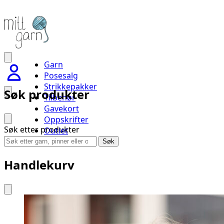
Garn
Posesalg
Strikkepakker
Søk produkter
Tilbehør
Gavekort
Oppskrifter
Søk etter produkter
Outlet
Handlevogn
Søk
Handlekurv