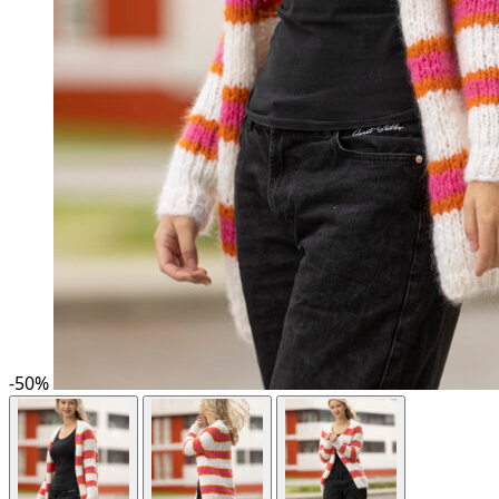
-
50
%