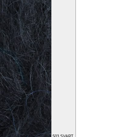
503
SVART