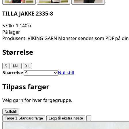
TILLA JAKKE 2335-8
570kr
1,140kr
På lager
Produsent: VIKING GARN Mønster sendes som PDF på din
Størrelse
S
M-L
XL
Størrelse
Nullstill
Tilpass farger
Velg garn for hver fargegruppe.
Nullstill
Farge 1
Standard farge
Legg til ekstra nøste