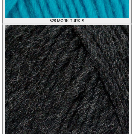
528
MØRK TURKIS