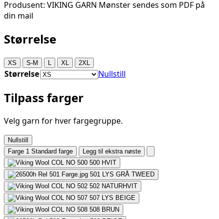
Produsent: VIKING GARN Mønster sendes som PDF på
din mail
Størrelse
XS
S-M
L
XL
2XL
Størrelse
Nullstill
Tilpass farger
Velg garn for hver fargegruppe.
Nullstill
Farge 1
Standard farge
Legg til ekstra nøste
500
HVIT
501
LYS GRÅ TWEED
502
NATURHVIT
507
LYS BEIGE
508
BRUN