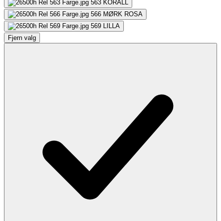
563
KORALL
566
MØRK ROSA
569
LILLA
Fjern valg