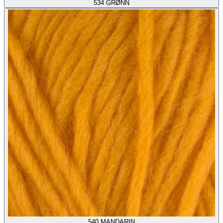
534
GRØNN
540
MANDARIN