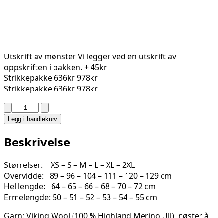
Utskrift av mønster
Vi legger ved en utskrift av
oppskriften i pakken.
+ 45kr
Strikkepakke
636kr
978kr
Strikkepakke
636kr
978kr
SNORRE
GENSER
Legg i handlekurv
2331-
2
Beskrivelse
antall
Størrelser: XS – S – M – L – XL – 2XL
Overvidde: 89 – 96 – 104 – 111 – 120 – 129 cm
Hel lengde: 64 – 65 – 66 – 68 – 70 – 72 cm
Ermelengde: 50 – 51 – 52 – 53 – 54 – 55 cm
Garn: Viking Wool (100 % Highland Merino Ull), nøster à