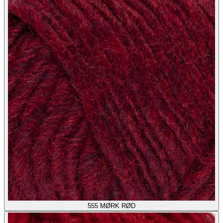
555
MØRK RØD