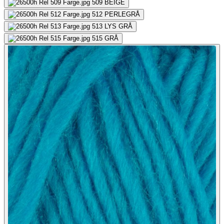
509
BEIGE
512
PERLEGRÅ
513
LYS GRÅ
515
GRÅ