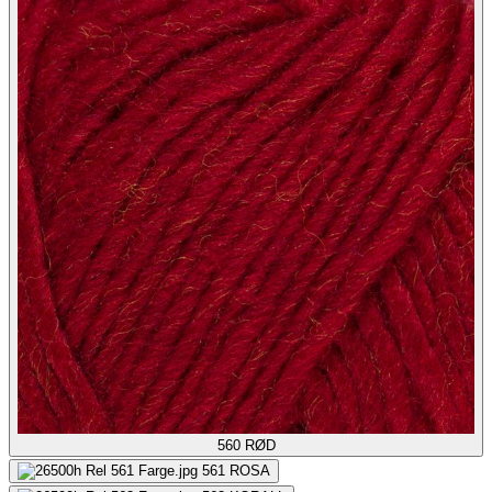
560
RØD
561
ROSA