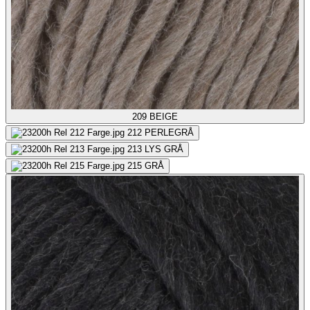
209
BEIGE
212
PERLEGRÅ
213
LYS GRÅ
215
GRÅ