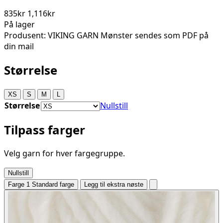
835kr
1,116kr
På lager
Produsent: VIKING GARN Mønster sendes som PDF på
din mail
Størrelse
XS
S
M
L
Størrelse
Nullstill
Tilpass farger
Velg garn for hver fargegruppe.
Nullstill
Farge 1
Standard farge
Legg til ekstra nøste