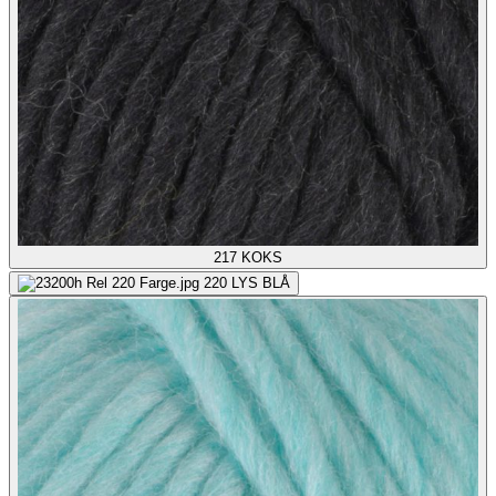
217
KOKS
220
LYS BLÅ