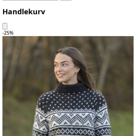
Handlekurv
-
25
%