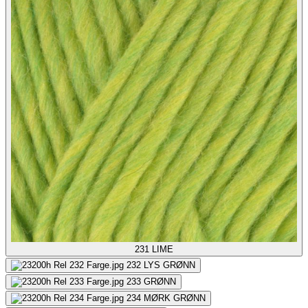
231
LIME
232
LYS GRØNN
233
GRØNN
234
MØRK GRØNN