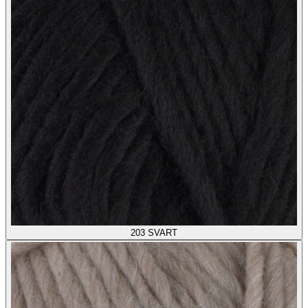
203
SVART