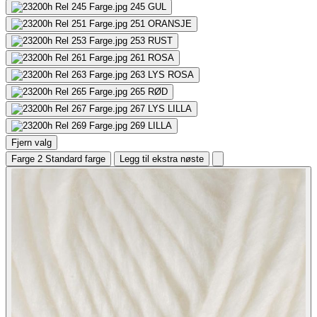
245
GUL
251
ORANSJE
253
RUST
261
ROSA
263
LYS ROSA
265
RØD
267
LYS LILLA
269
LILLA
Fjern valg
Farge 2
Standard farge
Legg til ekstra nøste