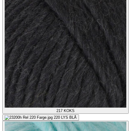
217
KOKS
220
LYS BLÅ