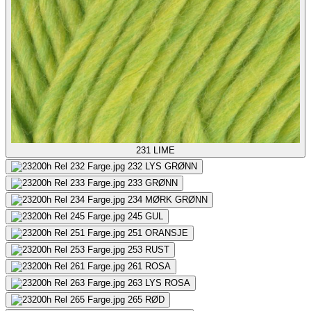
231
LIME
232
LYS GRØNN
233
GRØNN
234
MØRK GRØNN
245
GUL
251
ORANSJE
253
RUST
261
ROSA
263
LYS ROSA
265
RØD