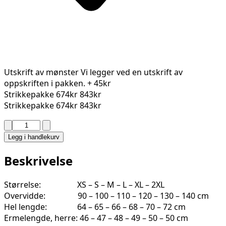
Utskrift av mønster
Vi legger ved en utskrift av
oppskriften i pakken.
+ 45kr
Strikkepakke
674kr
843kr
Strikkepakke
674kr
843kr
PARK
GENSER
Legg i handlekurv
2316-
7B
Beskrivelse
antall
Størrelse: XS – S – M – L – XL – 2XL
Overvidde: 90 – 100 – 110 – 120 – 130 – 140 cm
Hel lengde: 64 – 65 – 66 – 68 – 70 – 72 cm
Ermelengde, herre: 46 – 47 – 48 – 49 – 50 – 50 cm