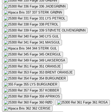
335
GRØNN
336
JADEGRØNN
337
STERK GRØNN
331
LYS PETROL
338
PETROL
339
STØVETE OLIVENGRØNN
340
LYS GUL
341
MAISGUL
344
STERK GUL
345
OKERGUL
349
LAKSEROSA
351
ORANSJE
353
BRENT ORANSJE
354
BURGUNDER
355
LYS BURGUNDER
357
KOBBER
359
APRIKOS
360
RØD
361
ROSA
362
CERISE