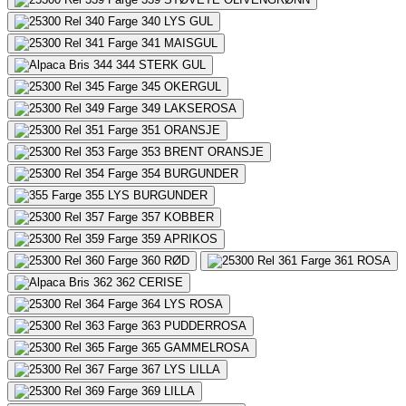
340
LYS GUL
341
MAISGUL
344
STERK GUL
345
OKERGUL
349
LAKSEROSA
351
ORANSJE
353
BRENT ORANSJE
354
BURGUNDER
355
LYS BURGUNDER
357
KOBBER
359
APRIKOS
360
RØD
361
ROSA
362
CERISE
364
LYS ROSA
363
PUDDERROSA
365
GAMMELROSA
367
LYS LILLA
369
LILLA