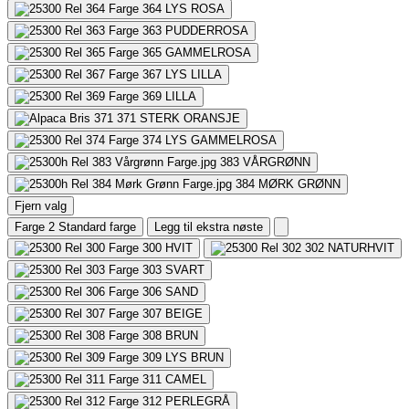
364
LYS ROSA
363
PUDDERROSA
365
GAMMELROSA
367
LYS LILLA
369
LILLA
371
STERK ORANSJE
374
LYS GAMMELROSA
383
VÅRGRØNN
384
MØRK GRØNN
Fjern valg
Farge 2
Standard farge
Legg til ekstra nøste
300
HVIT
302
NATURHVIT
303
SVART
306
SAND
307
BEIGE
308
BRUN
309
LYS BRUN
311
CAMEL
312
PERLEGRÅ