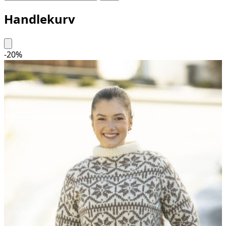
Handlekurv
-
20
%