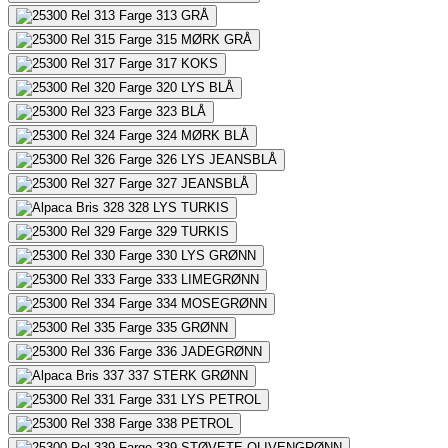
313
GRÅ
315
MØRK GRÅ
317
KOKS
320
LYS BLÅ
323
BLÅ
324
MØRK BLÅ
326
LYS JEANSBLÅ
327
JEANSBLÅ
328
LYS TURKIS
329
TURKIS
330
LYS GRØNN
333
LIMEGRØNN
334
MOSEGRØNN
335
GRØNN
336
JADEGRØNN
337
STERK GRØNN
331
LYS PETROL
338
PETROL
339
STØVETE OLIVENGRØNN