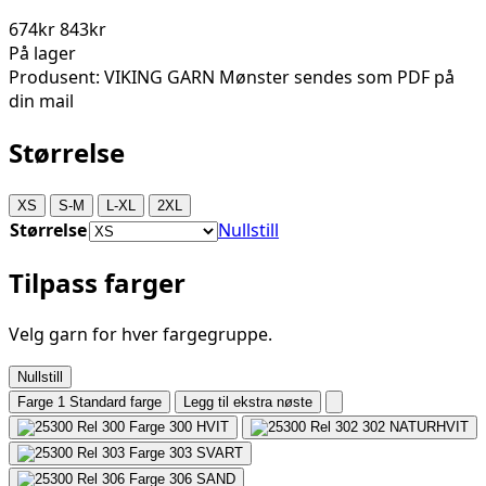
674kr
843kr
På lager
Produsent: VIKING GARN Mønster sendes som PDF på
din mail
Størrelse
XS
S-M
L-XL
2XL
Størrelse
Nullstill
Tilpass farger
Velg garn for hver fargegruppe.
Nullstill
Farge 1
Standard farge
Legg til ekstra nøste
300
HVIT
302
NATURHVIT
303
SVART
306
SAND