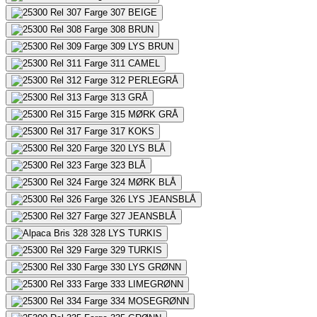
307
BEIGE
308
BRUN
309
LYS BRUN
311
CAMEL
312
PERLEGRÅ
313
GRÅ
315
MØRK GRÅ
317
KOKS
320
LYS BLÅ
323
BLÅ
324
MØRK BLÅ
326
LYS JEANSBLÅ
327
JEANSBLÅ
328
LYS TURKIS
329
TURKIS
330
LYS GRØNN
333
LIMEGRØNN
334
MOSEGRØNN