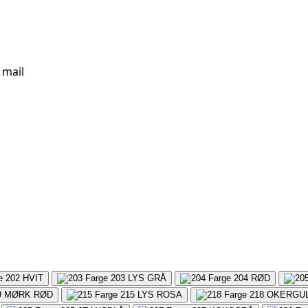
 mail
202
HVIT
203
LYS GRÅ
204
RØD
9
MØRK RØD
215
LYS ROSA
218
OKERGU