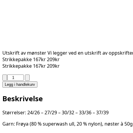
Utskrift av mønster
Vi legger ved en utskrift av oppskrift
Strikkepakke
167kr
209kr
Strikkepakke
167kr
209kr
MILLER
SOKKER
Legg i handlekurv
2327-
4A
Beskrivelse
antall
Størrelser: 24/26 – 27/29 – 30/32 – 33/36 – 37/39
Garn: Frøya (80 % superwash ull, 20 % nylon), nøster à 50g