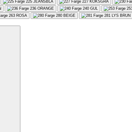
225
JEANSBLÅ
227
KOKSGRÅ
N
236
ORANGE
240
GUL
25
263
ROSA
280
BEIGE
281
LYS BRUN