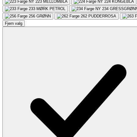
223
MELLOMBLÅ
224
KONGEBLÅ
233
MØRK PETROL
234
GRESSGRØN
256
GRØNN
262
PUDDERROSA
Fjern valg