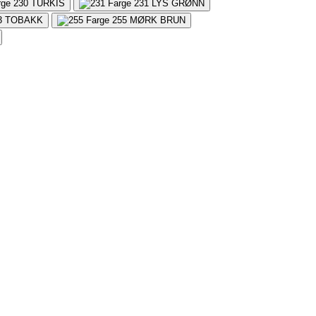
230
TURKIS
231
LYS GRØNN
3
TOBAKK
255
MØRK BRUN