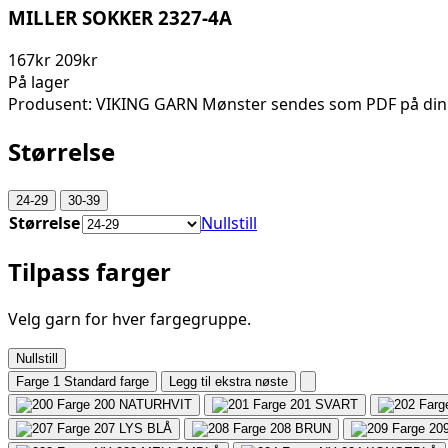
MILLER SOKKER 2327-4A
167kr
209kr
På lager
Produsent: VIKING GARN Mønster sendes som PDF på din
Størrelse
24-29
30-39
Størrelse
Nullstill
Tilpass farger
Velg garn for hver fargegruppe.
Nullstill
Farge 1
Standard farge
Legg til ekstra nøste
200
NATURHVIT
201
SVART
207
LYS BLÅ
208
BRUN
20