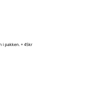
en i pakken.
+ 45kr