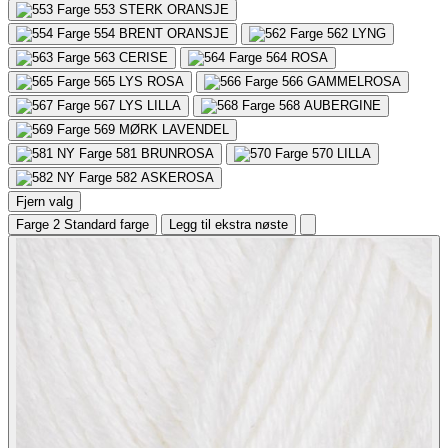
553
STERK ORANSJE
554
BRENT ORANSJE
562
LYNG
563
CERISE
564
ROSA
565
LYS ROSA
566
GAMMELROSA
567
LYS LILLA
568
AUBERGINE
569
MØRK LAVENDEL
581
BRUNROSA
570
LILLA
582
ASKEROSA
Fjern valg
Farge 2
Standard farge
Legg til ekstra nøste