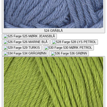
524
GRÅBLÅ
525
MØRK JEANSBLÅ
526
MARINE BLÅ
528
LYS PETROL
529
TURKIS
530
MØRK PETROL
534
GRÅGRØNN
536
GRØNN