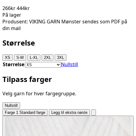
266kr
444kr
På lager
Produsent: VIKING GARN Mønster sendes som PDF på
din mail
Størrelse
XS
S-M
L-XL
2XL
3XL
Størrelse
Nullstill
Tilpass farger
Velg garn for hver fargegruppe.
Nullstill
Farge 1
Standard farge
Legg til ekstra nøste