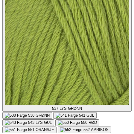
537
LYS GRØNN
538
GRØNN
541
GUL
543
LYS GUL
550
RØD
551
ORANSJE
552
APRIKOS