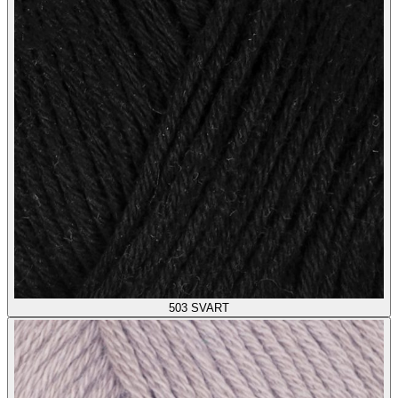
503
SVART