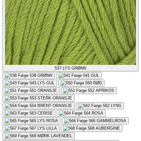
537
LYS GRØNN
538
GRØNN
541
GUL
543
LYS GUL
550
RØD
551
ORANSJE
552
APRIKOS
553
STERK ORANSJE
554
BRENT ORANSJE
562
LYNG
563
CERISE
564
ROSA
565
LYS ROSA
566
GAMMELROSA
567
LYS LILLA
568
AUBERGINE
569
MØRK LAVENDEL