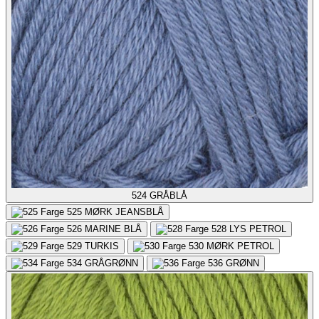
524
GRÅBLÅ
525
MØRK JEANSBLÅ
526
MARINE BLÅ
528
LYS PETROL
529
TURKIS
530
MØRK PETROL
534
GRÅGRØNN
536
GRØNN