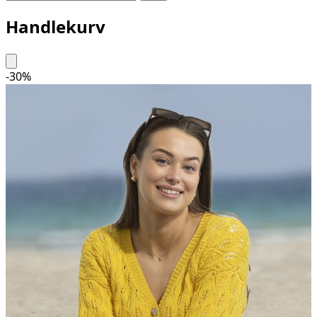
Handlekurv
-
30
%