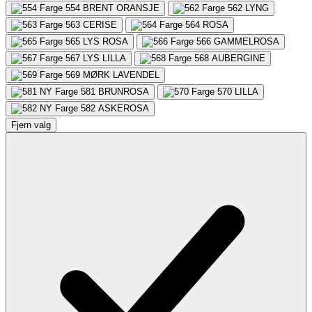
554
BRENT ORANSJE
562
LYNG
563
CERISE
564
ROSA
565
LYS ROSA
566
GAMMELROSA
567
LYS LILLA
568
AUBERGINE
569
MØRK LAVENDEL
581
BRUNROSA
570
LILLA
582
ASKEROSA
Fjern valg