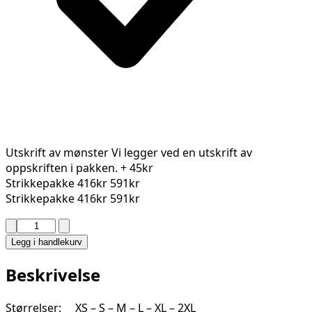
Utskrift av mønster
Vi legger ved en utskrift av
oppskriften i pakken.
+ 45kr
Strikkepakke
416kr
591kr
Strikkepakke
416kr
591kr
MAEVE
JAKKE
Legg i handlekurv
2421-
2
Beskrivelse
antall
Størrelser: XS – S – M – L – XL – 2XL