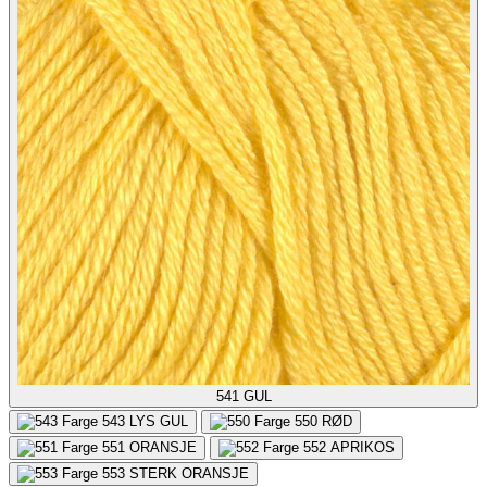
541
GUL
543
LYS GUL
550
RØD
551
ORANSJE
552
APRIKOS
553
STERK ORANSJE