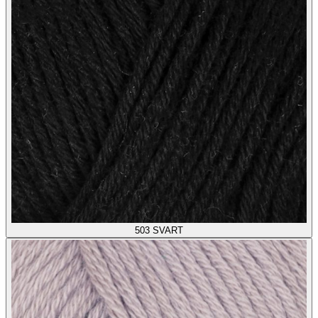
503
SVART