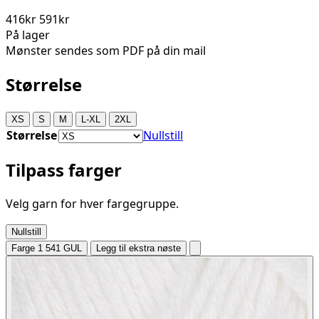
416kr
591kr
På lager
Mønster sendes som PDF på din mail
Størrelse
XS
S
M
L-XL
2XL
Størrelse
Nullstill
Tilpass farger
Velg garn for hver fargegruppe.
Nullstill
Farge 1
541 GUL
Legg til ekstra nøste