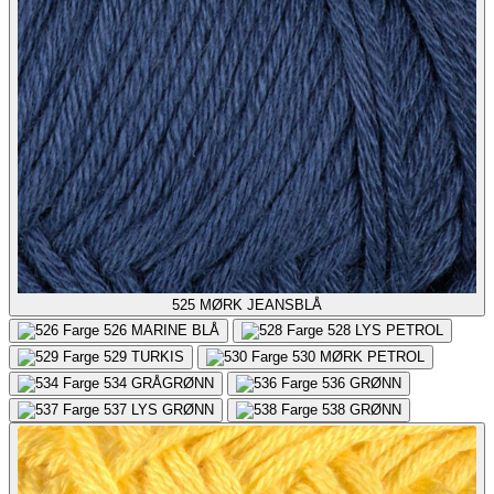
525
MØRK JEANSBLÅ
526
MARINE BLÅ
528
LYS PETROL
529
TURKIS
530
MØRK PETROL
534
GRÅGRØNN
536
GRØNN
537
LYS GRØNN
538
GRØNN