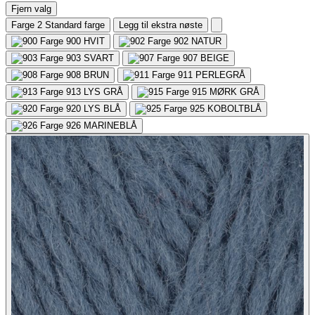
Fjern valg
Farge 2
Standard farge
Legg til ekstra nøste
900
HVIT
902
NATUR
903
SVART
907
BEIGE
908
BRUN
911
PERLEGRÅ
913
LYS GRÅ
915
MØRK GRÅ
920
LYS BLÅ
925
KOBOLTBLÅ
926
MARINEBLÅ