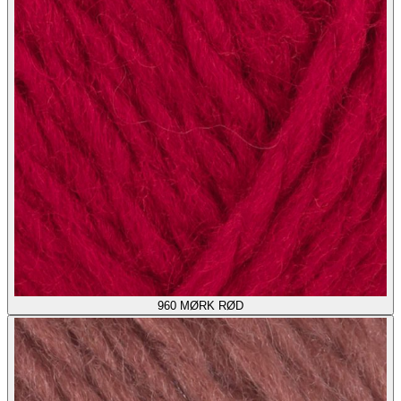
960
MØRK RØD