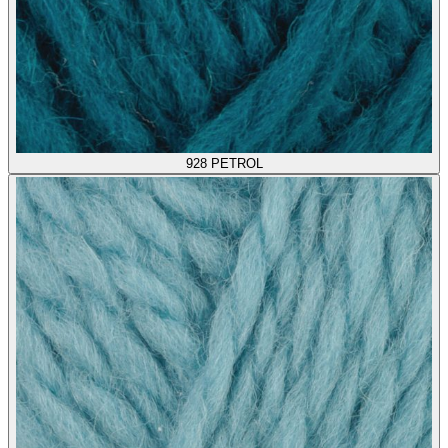
928
PETROL