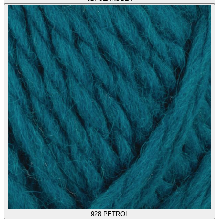
928
PETROL