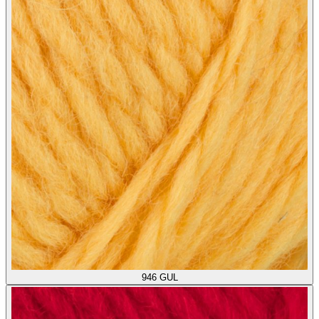
946
GUL