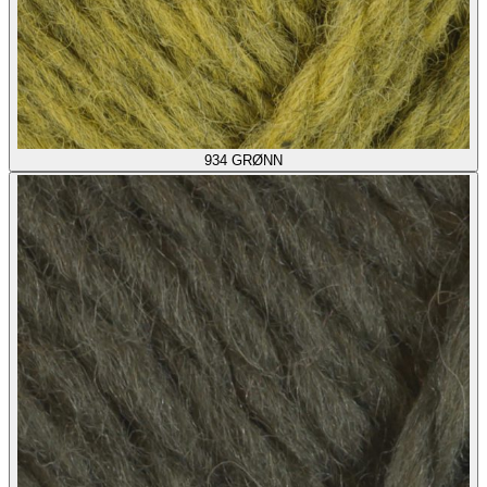
934
GRØNN