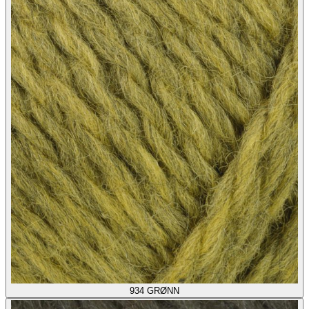
934
GRØNN