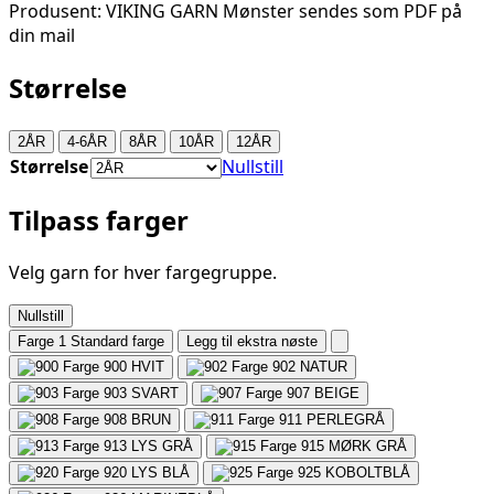
Produsent: VIKING GARN Mønster sendes som PDF på
din mail
Størrelse
2ÅR
4-6ÅR
8ÅR
10ÅR
12ÅR
Størrelse
Nullstill
Tilpass farger
Velg garn for hver fargegruppe.
Nullstill
Farge 1
Standard farge
Legg til ekstra nøste
900
HVIT
902
NATUR
903
SVART
907
BEIGE
908
BRUN
911
PERLEGRÅ
913
LYS GRÅ
915
MØRK GRÅ
920
LYS BLÅ
925
KOBOLTBLÅ