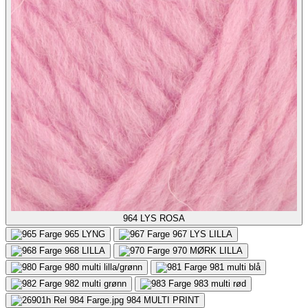
964
LYS ROSA
965
LYNG
967
LYS LILLA
968
LILLA
970
MØRK LILLA
980
multi lilla/grønn
981
multi blå
982
multi grønn
983
multi rød
984
MULTI PRINT