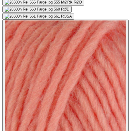
555
MØRK RØD
560
RØD
561
ROSA