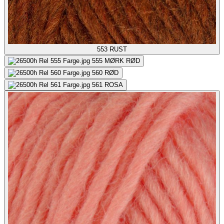
553
RUST
555
MØRK RØD
560
RØD
561
ROSA