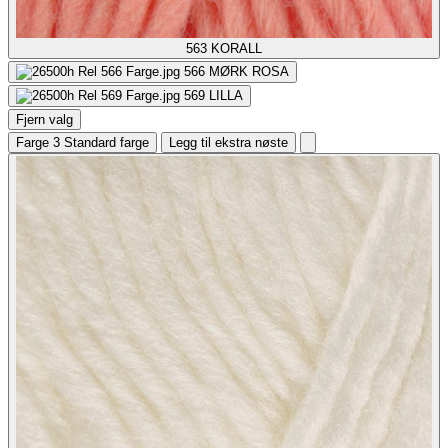
563
KORALL
566
MØRK ROSA
569
LILLA
Fjern valg
Farge 3
Standard farge
Legg til ekstra nøste