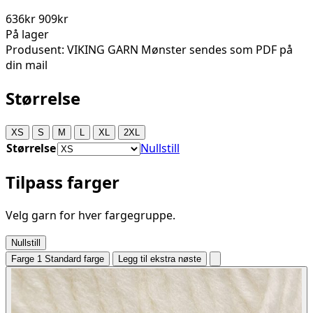
636kr
909kr
På lager
Produsent: VIKING GARN Mønster sendes som PDF på
din mail
Størrelse
XS
S
M
L
XL
2XL
Størrelse
Nullstill
Tilpass farger
Velg garn for hver fargegruppe.
Nullstill
Farge 1
Standard farge
Legg til ekstra nøste