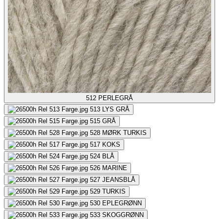
512
PERLEGRÅ
513
LYS GRÅ
515
GRÅ
528
MØRK TURKIS
517
KOKS
524
BLÅ
526
MARINE
527
JEANSBLÅ
529
TURKIS
530
EPLEGRØNN
533
SKOGGRØNN