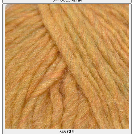
544
GULGRØNN
545
GUL