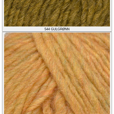
544
GULGRØNN