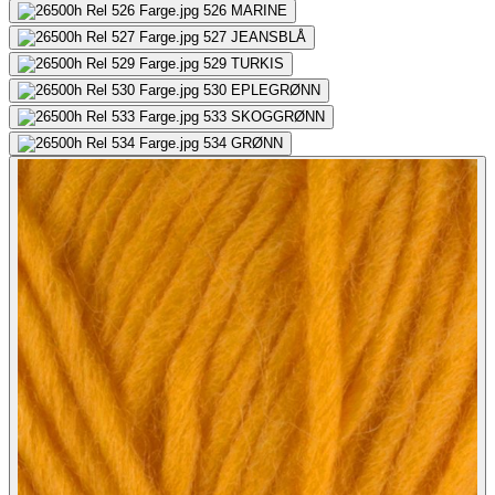
526
MARINE
527
JEANSBLÅ
529
TURKIS
530
EPLEGRØNN
533
SKOGGRØNN
534
GRØNN