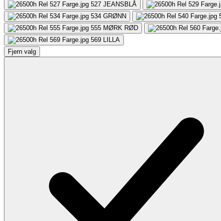
527
JEANSBLÅ
534
GRØNN
555
MØRK RØD
569
LILLA
Fjern valg