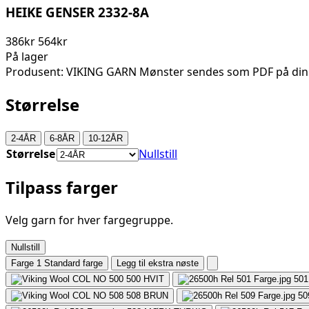
HEIKE GENSER 2332-8A
386kr
564kr
På lager
Produsent: VIKING GARN Mønster sendes som PDF på din
Størrelse
2-4ÅR
6-8ÅR
10-12ÅR
Størrelse
Nullstill
Tilpass farger
Velg garn for hver fargegruppe.
Nullstill
Farge 1
Standard farge
Legg til ekstra nøste
500
HVIT
501
508
BRUN
50