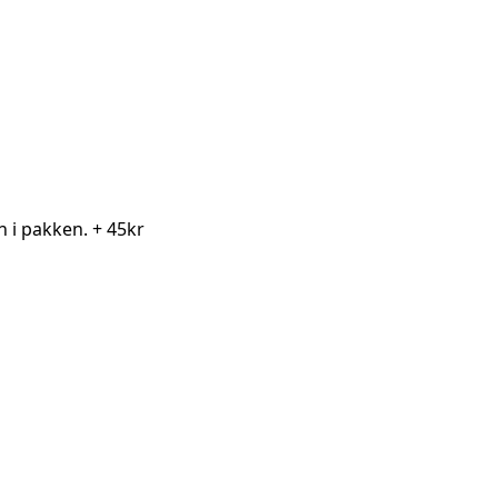
en i pakken.
+ 45kr