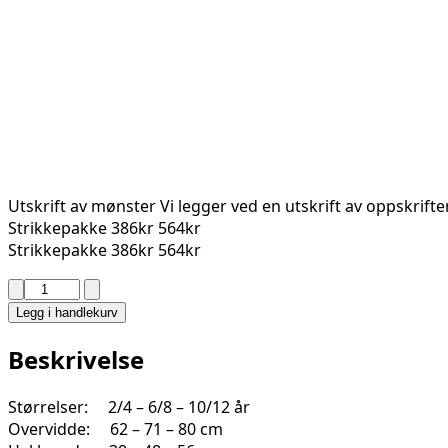
Utskrift av mønster
Vi legger ved en utskrift av oppskrift
Strikkepakke
386kr
564kr
Strikkepakke
386kr
564kr
HEIKE
GENSER
Legg i handlekurv
2332-
8A
Beskrivelse
antall
Størrelser: 2/4 – 6/8 – 10/12 år
Overvidde: 62 – 71 – 80 cm