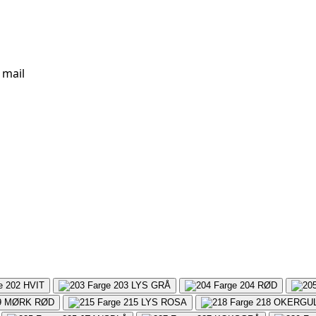
 mail
202
HVIT
203
LYS GRÅ
204
RØD
9
MØRK RØD
215
LYS ROSA
218
OKERGU