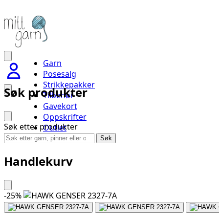
Garn
Posesalg
Strikkepakker
Søk produkter
Tilbehør
Gavekort
Oppskrifter
Søk etter produkter
Outlet
Handlevogn
Søk
Handlekurv
-
25
%