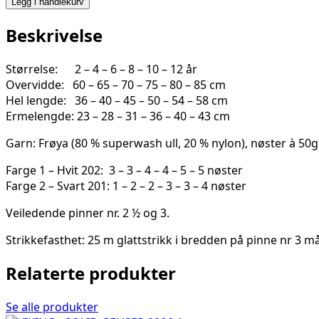
Legg i handlekurv
2327-
7A
Beskrivelse
antall
Størrelse: 2 – 4 – 6 – 8 – 10 – 12 år
Overvidde: 60 – 65 – 70 – 75 – 80 – 85 cm
Hel lengde: 36 – 40 – 45 – 50 – 54 – 58 cm
Ermelengde: 23 – 28 – 31 – 36 – 40 – 43 cm
Garn: Frøya (80 % superwash ull, 20 % nylon), nøster à 50g
Farge 1 – Hvit 202: 3 – 3 – 4 – 4 – 5 – 5 nøster
Farge 2 – Svart 201: 1 – 2 – 2 – 3 – 3 – 4 nøster
Veiledende pinner nr. 2 ½ og 3.
Strikkefasthet: 25 m glattstrikk i bredden på pinne nr 3 m
Relaterte produkter
Se alle produkter