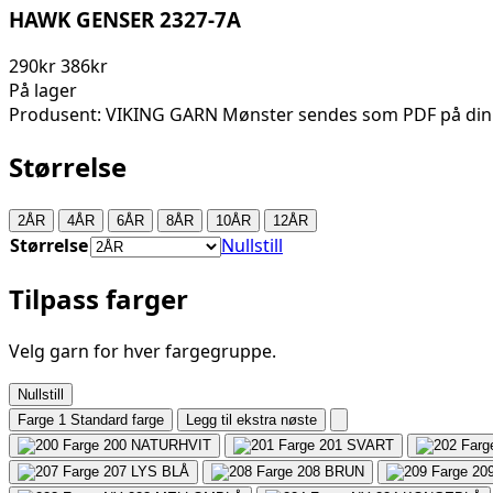
HAWK GENSER 2327-7A
290kr
386kr
På lager
Produsent: VIKING GARN Mønster sendes som PDF på din
Størrelse
2ÅR
4ÅR
6ÅR
8ÅR
10ÅR
12ÅR
Størrelse
Nullstill
Tilpass farger
Velg garn for hver fargegruppe.
Nullstill
Farge 1
Standard farge
Legg til ekstra nøste
200
NATURHVIT
201
SVART
207
LYS BLÅ
208
BRUN
20