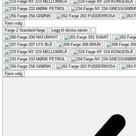
223
MELLOMBLÅ
224
KONGEBLÅ
233
MØRK PETROL
234
GRESSGRØN
256
GRØNN
262
PUDDERROSA
Fjern valg
Farge 2
Standard farge
Legg til ekstra nøste
200
NATURHVIT
201
SVART
207
LYS BLÅ
208
BRUN
20
223
MELLOMBLÅ
224
KONGEBLÅ
233
MØRK PETROL
234
GRESSGRØN
256
GRØNN
262
PUDDERROSA
Fjern valg