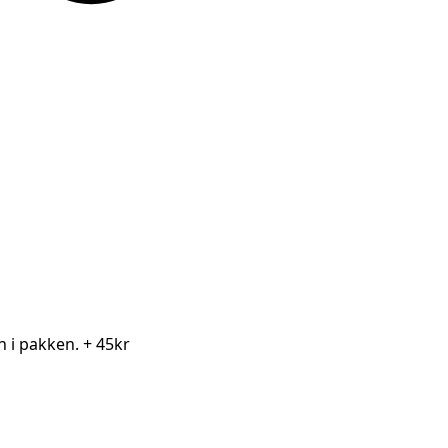
en i pakken.
+ 45kr