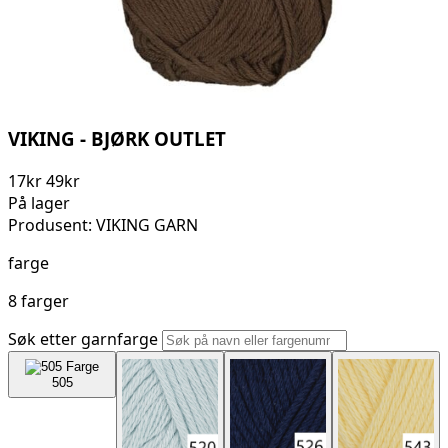
VIKING - BJØRK OUTLET
17
kr
49
kr
På lager
Produsent: VIKING GARN
farge
8 farger
Søk etter garnfarge
505