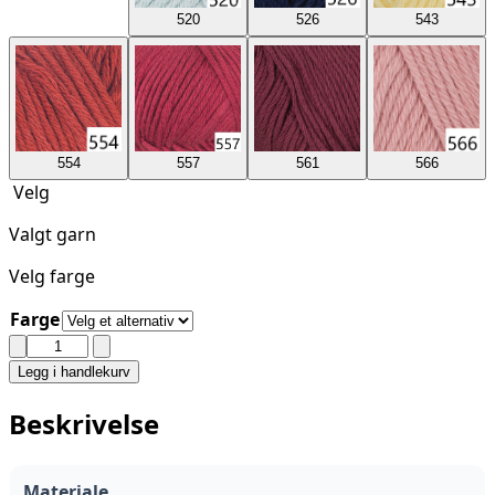
520
526
543
554
557
561
566
Velg
Valgt garn
Velg farge
Farge
VIKING
-
Legg i handlekurv
BJØRK
OUTLET
Beskrivelse
antall
Materiale