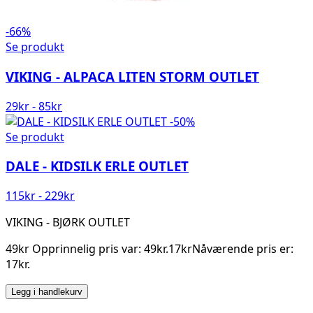
-66%
Se produkt
VIKING - ALPACA LITEN STORM OUTLET
29
kr
-
85
kr
-50%
Se produkt
DALE - KIDSILK ERLE OUTLET
115
kr
-
229
kr
VIKING - BJØRK OUTLET
49kr Opprinnelig pris var: 49kr.17krNåværende pris er:
17kr.
Legg i handlekurv