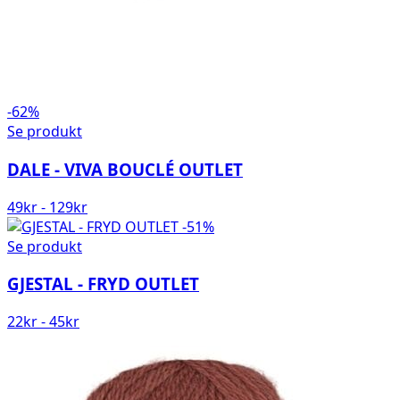
-62%
Se produkt
DALE - VIVA BOUCLÉ OUTLET
49
kr
-
129
kr
-51%
Se produkt
GJESTAL - FRYD OUTLET
22
kr
-
45
kr