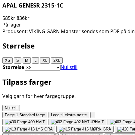
APAL GENESR 2315-1C
585kr
836kr
På lager
Produsent: VIKING GARN Mønster sendes som PDF på din
Størrelse
XS
S
M
L
XL
2XL
Størrelse
Nullstill
Tilpass farger
Velg garn for hver fargegruppe.
Nullstill
Farge 1
Standard farge
Legg til ekstra nøste
400
HVIT
402
NATURHVIT
413
LYS GRÅ
415
MØRK GRÅ