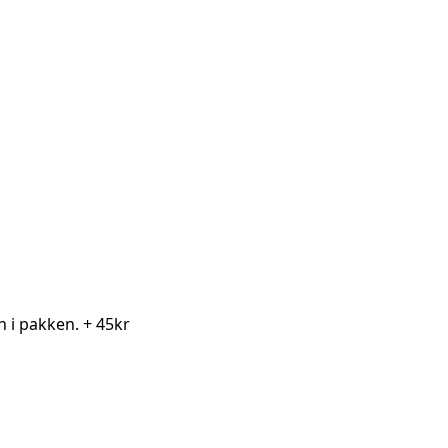
en i pakken.
+ 45kr