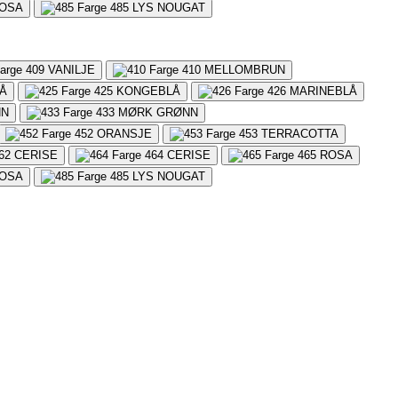
OSA
485
LYS NOUGAT
409
VANILJE
410
MELLOMBRUN
Å
425
KONGEBLÅ
426
MARINEBLÅ
NN
433
MØRK GRØNN
452
ORANSJE
453
TERRACOTTA
62
CERISE
464
CERISE
465
ROSA
OSA
485
LYS NOUGAT