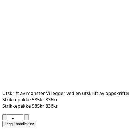
Utskrift av mønster
Vi legger ved en utskrift av oppskrift
Strikkepakke
585kr
836kr
Strikkepakke
585kr
836kr
APAL
GENESR
Legg i handlekurv