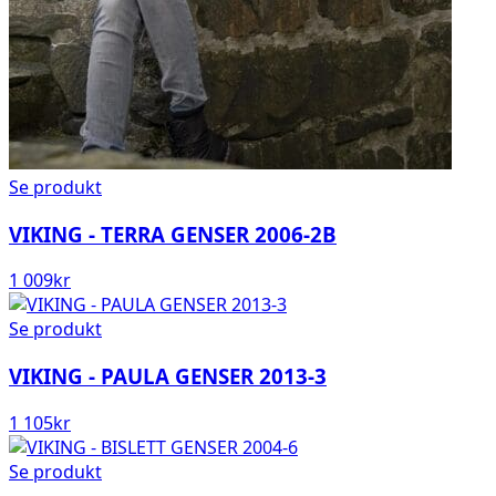
Se produkt
VIKING - TERRA GENSER 2006-2B
1 009
kr
Se produkt
VIKING - PAULA GENSER 2013-3
1 105
kr
Se produkt