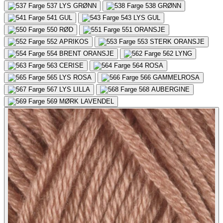
537
LYS GRØNN
538
GRØNN
541
GUL
543
LYS GUL
550
RØD
551
ORANSJE
552
APRIKOS
553
STERK ORANSJE
554
BRENT ORANSJE
562
LYNG
563
CERISE
564
ROSA
565
LYS ROSA
566
GAMMELROSA
567
LYS LILLA
568
AUBERGINE
569
MØRK LAVENDEL