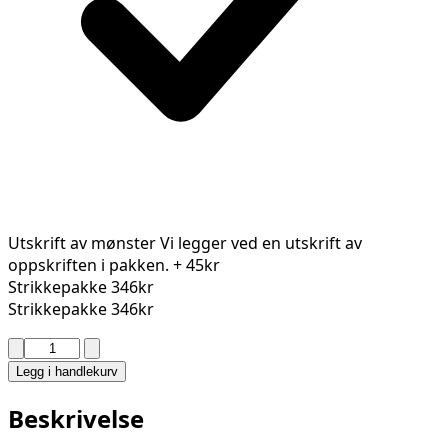
Utskrift av mønster
Vi legger ved en utskrift av
oppskriften i pakken.
+ 45kr
Strikkepakke
346kr
Strikkepakke
346kr
VANILLA
TOPP
Legg i handlekurv
2611-
2A
Beskrivelse
antall