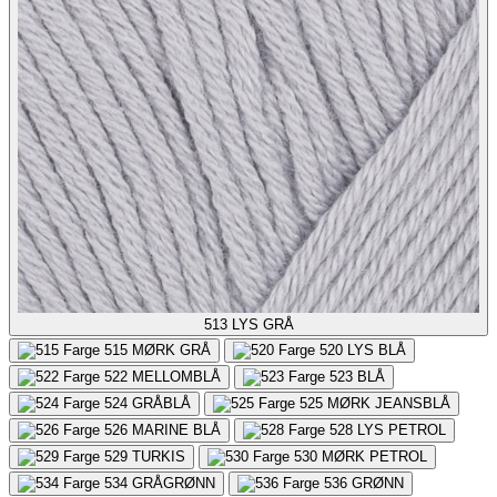
513
LYS GRÅ
515
MØRK GRÅ
520
LYS BLÅ
522
MELLOMBLÅ
523
BLÅ
524
GRÅBLÅ
525
MØRK JEANSBLÅ
526
MARINE BLÅ
528
LYS PETROL
529
TURKIS
530
MØRK PETROL
534
GRÅGRØNN
536
GRØNN