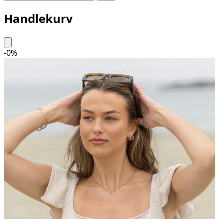
Handlekurv
-
0
%