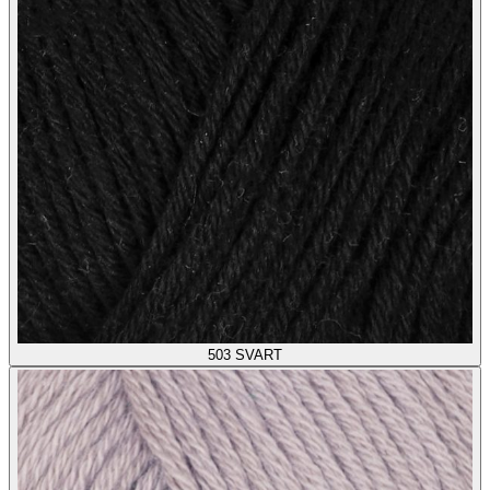
503
SVART