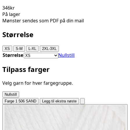
346kr
På lager
Mønster sendes som PDF på din mail
Størrelse
XS
S-M
L-XL
2XL-3XL
Størrelse
Nullstill
Tilpass farger
Velg garn for hver fargegruppe.
Nullstill
Farge 1
506 SAND
Legg til ekstra nøste