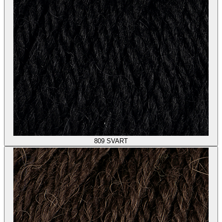
809
SVART