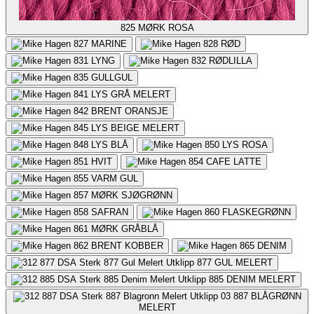
825
MØRK ROSA
827
MARINE
828
RØD
831
LYNG
832
RØDLILLA
835
GULLGUL
841
LYS GRÅ MELERT
842
BRENT ORANSJE
845
LYS BEIGE MELERT
848
LYS BLÅ
850
LYS ROSA
851
HVIT
854
CAFE LATTE
855
VARM GUL
857
MØRK SJØGRØNN
858
SAFRAN
860
FLASKEGRØNN
861
MØRK GRÅBLÅ
862
BRENT KOBBER
865
DENIM
877
GUL MELERT
885
DENIM MELERT
887
BLÅGRØNN
MELERT