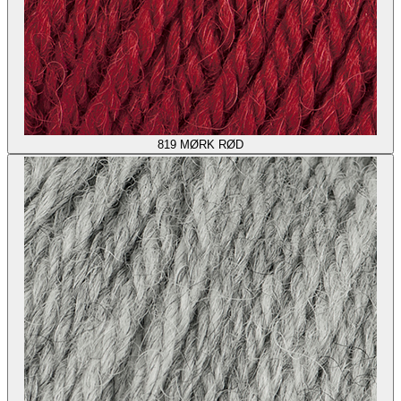
819
MØRK RØD