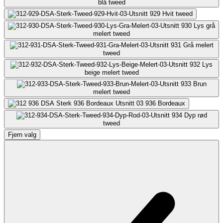
blå tweed
929
Hvit tweed
930
Lys grå
melert tweed
931
Grå melert
tweed
932
Lys
beige melert tweed
933
Brun
melert tweed
936
Bordeaux
934
Dyp rød
tweed
Fjern valg