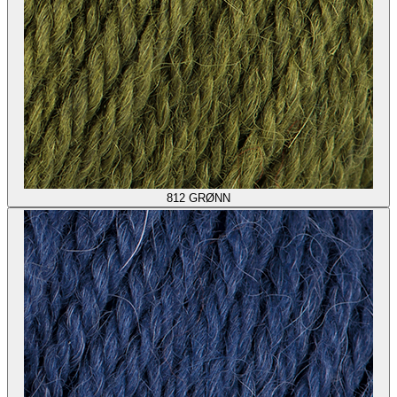
812
GRØNN