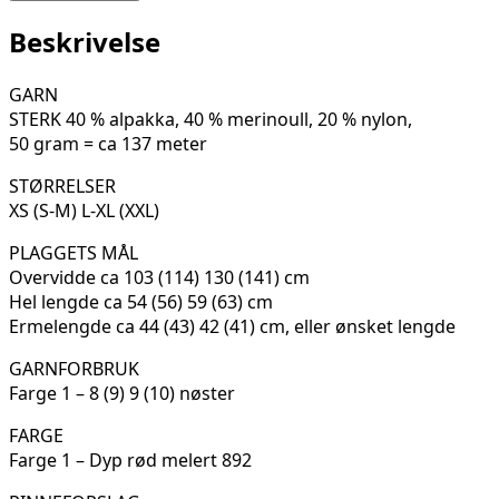
118-
01K
Beskrivelse
antall
GARN
STERK 40 % alpakka, 40 % merinoull, 20 % nylon,
50 gram = ca 137 meter
STØRRELSER
XS (S-M) L-XL (XXL)
PLAGGETS MÅL
Overvidde ca 103 (114) 130 (141) cm
Hel lengde ca 54 (56) 59 (63) cm
Ermelengde ca 44 (43) 42 (41) cm, eller ønsket lengde
GARNFORBRUK
Farge 1 – 8 (9) 9 (10) nøster
FARGE
Farge 1 – Dyp rød melert 892