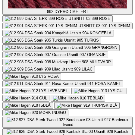
892
DYPRØD MELERT
899
ROSE
901
LYS DENIM
904
KONGEBLÅ
905
TURKIS
906
GRANGRØNN
907
ORANSJE
908
MULDVARP
909
LILAC
910
LYS ROSA
911
ROSA KAMEL
912
LYS LAVENDEL
913
LYS GUL
914
GUL
916
TEBLAD
918
ISBLÅ
919
TROPISK BLÅ
920
MØRK INDIGO
927
Bordeaux
Tweed
928
Karibisk