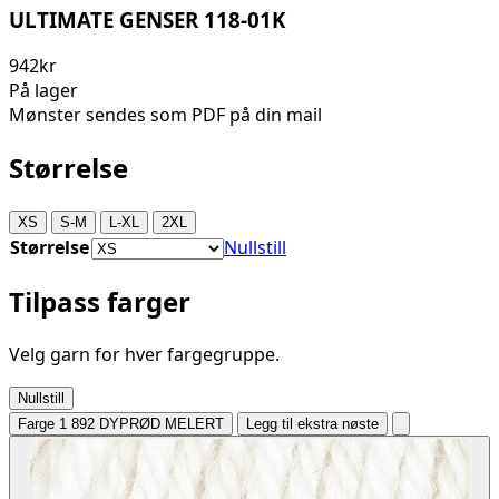
ULTIMATE GENSER 118-01K
942kr
På lager
Mønster sendes som PDF på din mail
Størrelse
XS
S-M
L-XL
2XL
Størrelse
Nullstill
Tilpass farger
Velg garn for hver fargegruppe.
Nullstill
Farge 1
892 DYPRØD MELERT
Legg til ekstra nøste