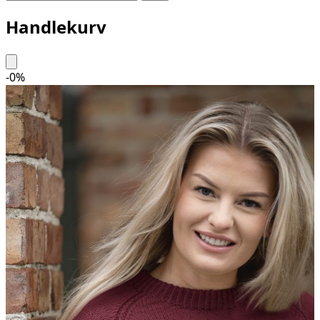
Handlekurv
-
0
%