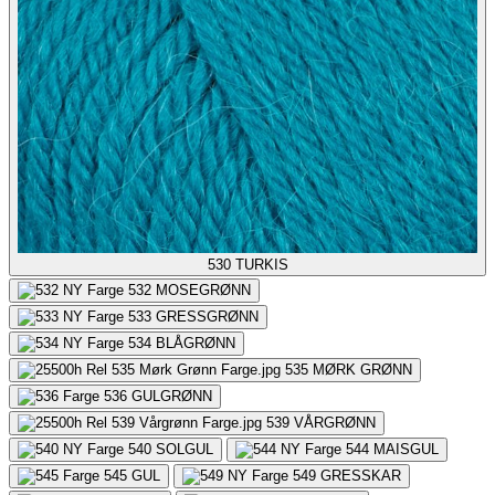
530
TURKIS
532
MOSEGRØNN
533
GRESSGRØNN
534
BLÅGRØNN
535
MØRK GRØNN
536
GULGRØNN
539
VÅRGRØNN
540
SOLGUL
544
MAISGUL
545
GUL
549
GRESSKAR