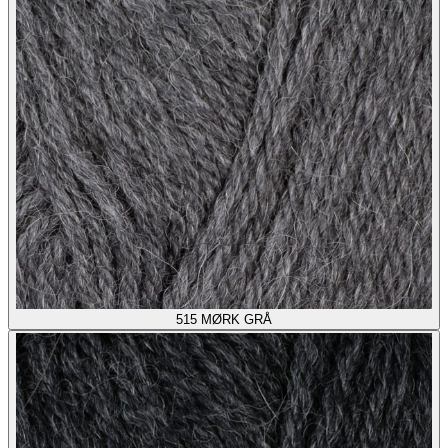
515
MØRK GRÅ