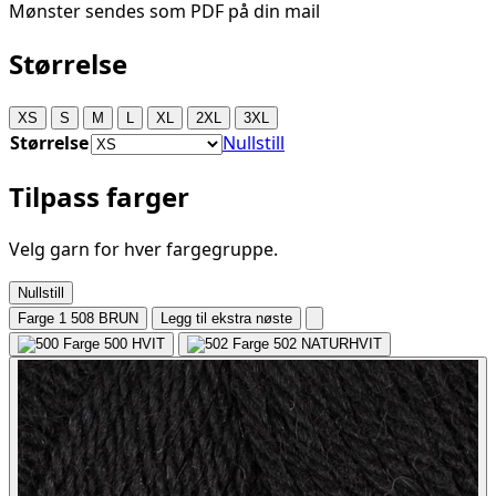
Mønster sendes som PDF på din mail
Størrelse
XS
S
M
L
XL
2XL
3XL
Størrelse
Nullstill
Tilpass farger
Velg garn for hver fargegruppe.
Nullstill
Farge 1
508 BRUN
Legg til ekstra nøste
500
HVIT
502
NATURHVIT