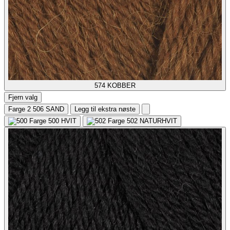
574
KOBBER
Fjern valg
Farge 2
506 SAND
Legg til ekstra nøste
500
HVIT
502
NATURHVIT