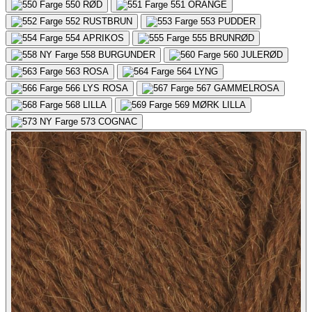
550
RØD
551
ORANGE
552
RUSTBRUN
553
PUDDER
554
APRIKOS
555
BRUNRØD
558
BURGUNDER
560
JULERØD
563
ROSA
564
LYNG
566
LYS ROSA
567
GAMMELROSA
568
LILLA
569
MØRK LILLA
573
COGNAC