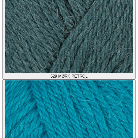
529
MØRK PETROL