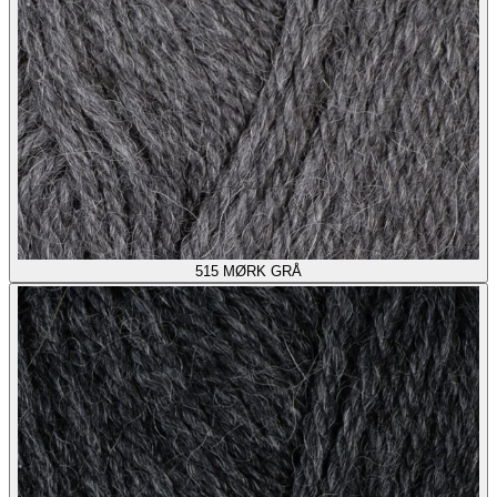
515
MØRK GRÅ