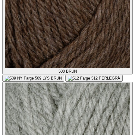
508
BRUN
509
LYS BRUN
512
PERLEGRÅ