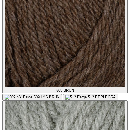
508
BRUN
509
LYS BRUN
512
PERLEGRÅ