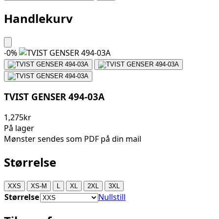
Handlekurv
-
0
%
TVIST GENSER 494-03A
1,275kr
På lager
Mønster sendes som PDF på din mail
Størrelse
XXS
XS-M
L
XL
2XL
3XL
Størrelse
Nullstill