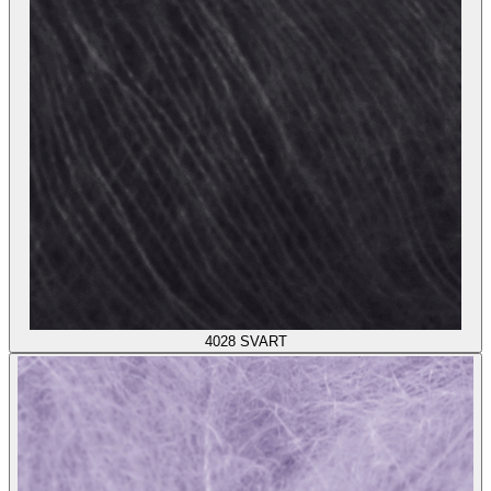
4028
SVART