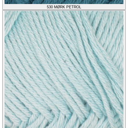
530
MØRK PETROL