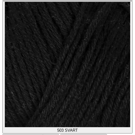
503
SVART