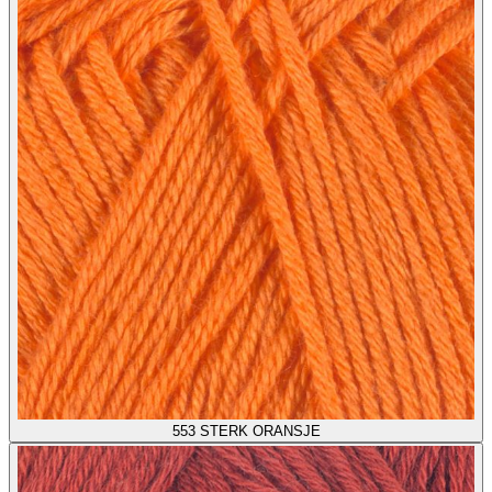
553
STERK ORANSJE