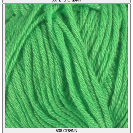
537
LYS GRØNN
538
GRØNN