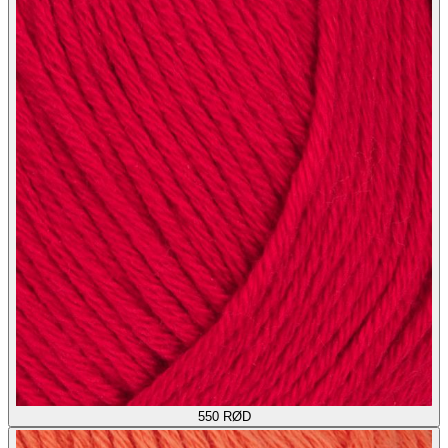
550
RØD