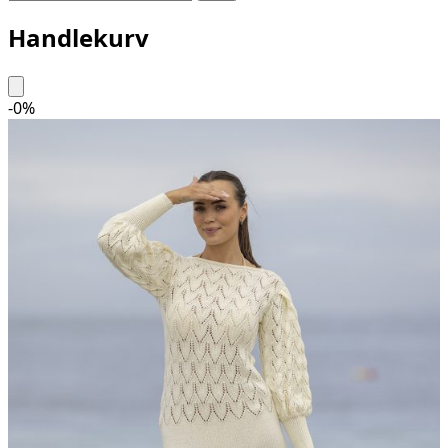
Handlekurv
-
0
%