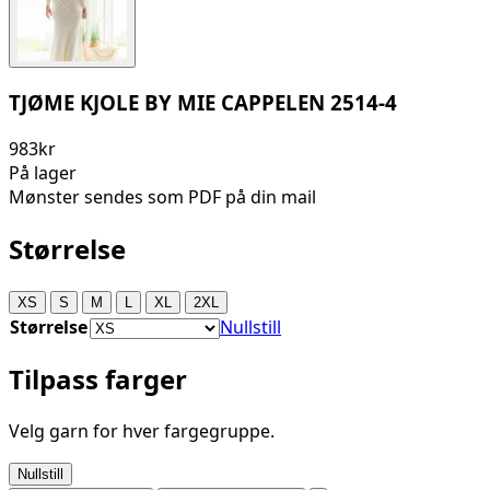
TJØME KJOLE BY MIE CAPPELEN 2514-4
983kr
På lager
Mønster sendes som PDF på din mail
Størrelse
XS
S
M
L
XL
2XL
Størrelse
Nullstill
Tilpass farger
Velg garn for hver fargegruppe.
Nullstill