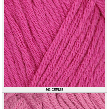
563
CERISE