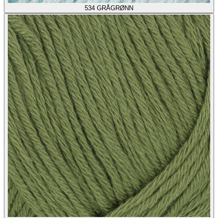
534
GRÅGRØNN