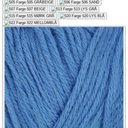
505
GRÅBEIGE
506
SAND
507
BEIGE
513
LYS GRÅ
515
MØRK GRÅ
520
LYS BLÅ
522
MELLOMBLÅ