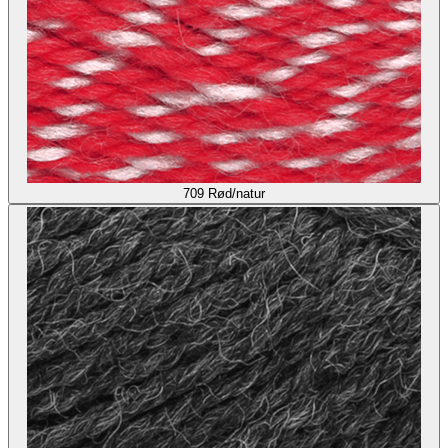
709
Rød/natur