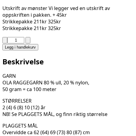
Utskrift av mønster
Vi legger ved en utskrift av
oppskriften i pakken.
+ 45kr
Strikkepakke
211kr
325kr
Strikkepakke
211kr
325kr
TEJO
GENSER
Legg i handlekurv
275-
06B
Beskrivelse
antall
GARN
OLA RAGGEGARN 80 % ull, 20 % nylon,
50 gram = ca 100 meter
STØRRELSER
2 (4) 6 (8) 10 (12) år
NB! Se PLAGGETS MÅL, og finn riktig størrelse
PLAGGETS MÅL
Overvidde ca 62 (64) 69 (73) 80 (87) cm