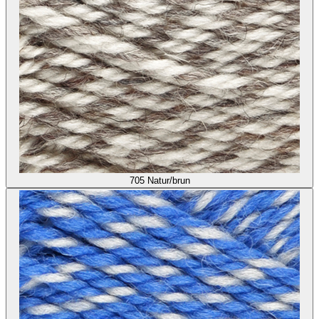
705
Natur/brun