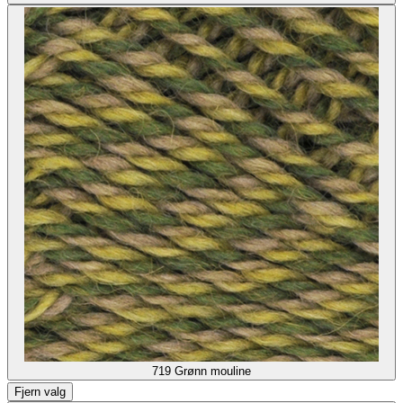
719
Grønn mouline
Fjern valg