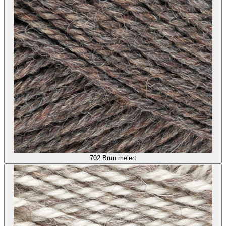
702
Brun melert