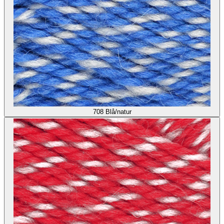
708
Blå/natur