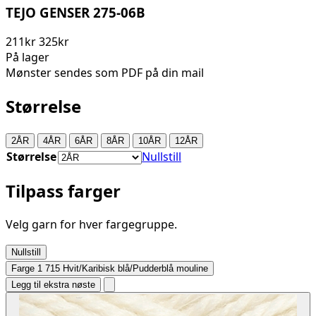
TEJO GENSER 275-06B
211kr
325kr
På lager
Mønster sendes som PDF på din mail
Størrelse
2ÅR
4ÅR
6ÅR
8ÅR
10ÅR
12ÅR
Størrelse
Nullstill
Tilpass farger
Velg garn for hver fargegruppe.
Nullstill
Farge 1
715 Hvit/Karibisk blå/Pudderblå mouline
Legg til ekstra nøste