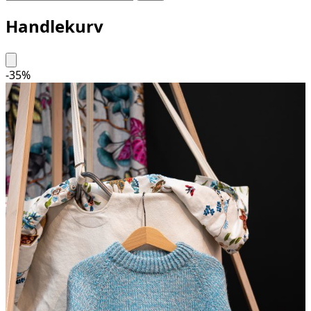
Handlekurv
-
35
%