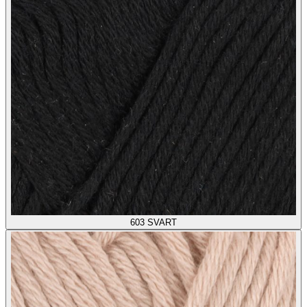
603
SVART