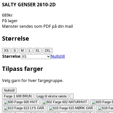
SALTY GENSER 2610-2D
689kr
På lager
Mønster sendes som PDF på din mail
Størrelse
XS
S
M
L
XL
2XL
Størrelse
Nullstill
Tilpass farger
Velg garn for hver fargegruppe.
Nullstill
Farge 1
608 BRUN
Legg til ekstra nøste
600
HVIT
602
NATURHVIT
613
LYS GRÅ
615
MØRK GRÅ