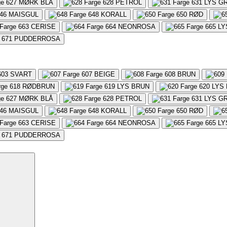
627
MØRK BLÅ
628
PETROL
631
LYS G
46
MAISGUL
648
KORALL
650
RØD
663
CERISE
664
NEONROSA
665
LY
671
PUDDERROSA
603
SVART
607
BEIGE
608
BRUN
618
RØDBRUN
619
LYS BRUN
620
LYS
627
MØRK BLÅ
628
PETROL
631
LYS G
46
MAISGUL
648
KORALL
650
RØD
663
CERISE
664
NEONROSA
665
LY
671
PUDDERROSA