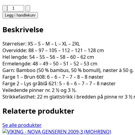
SALTY
GENSER
Legg i handlekurv
2610-
2D
Beskrivelse
antall
Størrelser: XS – S – M – L – XL – 2XL
Overvidde: 88 – 97 – 105 – 112 – 121 – 128 cm
Hel lengde: 54 – 55 – 56 – 58 – 60 – 62 cm
Ermelengde: 48 – 49 – 50 – 51 – 52 – 53 cm
Garn: Bamboo (50 % bambus, 50 % bomull), nøster à 50 g.
Farge 1 – Brun 608: 6 – 6 – 7 – 7 – 8 – 8 nøster
Farge 2 – Lys gråblå 621: 5 – 6 – 6 – 7 – 7 – 8 nøster
Veiledende pinner nr. 2 ½ og 3 ½.
Strikkefasthet: 22 m glattstrikk i bredden på pinne nr 3 ½
Relaterte produkter
Se alle produkter