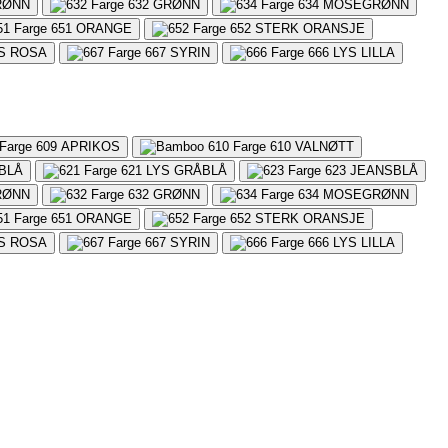
RØNN
632
GRØNN
634
MOSEGRØNN
651
ORANGE
652
STERK ORANSJE
S ROSA
667
SYRIN
666
LYS LILLA
609
APRIKOS
610
VALNØTT
 BLÅ
621
LYS GRÅBLÅ
623
JEANSBLÅ
RØNN
632
GRØNN
634
MOSEGRØNN
651
ORANGE
652
STERK ORANSJE
S ROSA
667
SYRIN
666
LYS LILLA