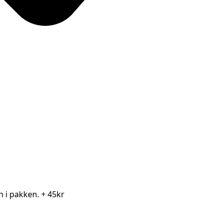
en i pakken.
+ 45kr