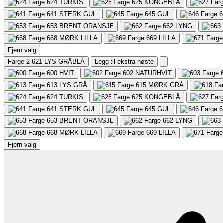
624
TURKIS
625
KONGEBLÅ
641
STERK GUL
645
GUL
6
653
BRENT ORANSJE
662
LYNG
668
MØRK LILLA
669
LILLA
Fjern valg
Farge 2
621 LYS GRÅBLÅ
Legg til ekstra nøste
600
HVIT
602
NATURHVIT
613
LYS GRÅ
615
MØRK GRÅ
624
TURKIS
625
KONGEBLÅ
641
STERK GUL
645
GUL
6
653
BRENT ORANSJE
662
LYNG
668
MØRK LILLA
669
LILLA
Fjern valg