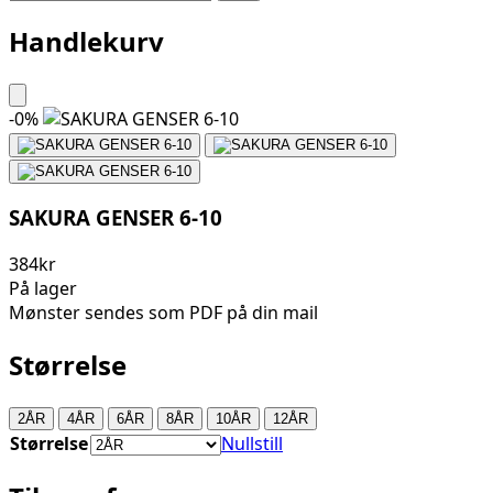
Handlekurv
-
0
%
SAKURA GENSER 6-10
384kr
På lager
Mønster sendes som PDF på din mail
Størrelse
2ÅR
4ÅR
6ÅR
8ÅR
10ÅR
12ÅR
Størrelse
Nullstill