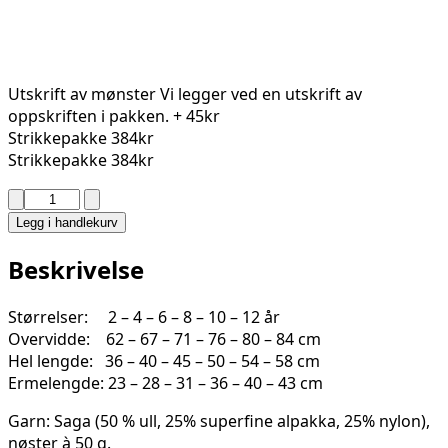
Utskrift av mønster
Vi legger ved en utskrift av
oppskriften i pakken.
+ 45kr
Strikkepakke
384kr
Strikkepakke
384kr
SAKURA
GENSER
Legg i handlekurv
6-
10
Beskrivelse
antall
Størrelser: 2 – 4 – 6 – 8 – 10 – 12 år
Overvidde: 62 – 67 – 71 – 76 – 80 – 84 cm
Hel lengde: 36 – 40 – 45 – 50 – 54 – 58 cm
Ermelengde: 23 – 28 – 31 – 36 – 40 – 43 cm
Garn: Saga (50 % ull, 25% superfine alpakka, 25% nylon),
nøster à 50 g.