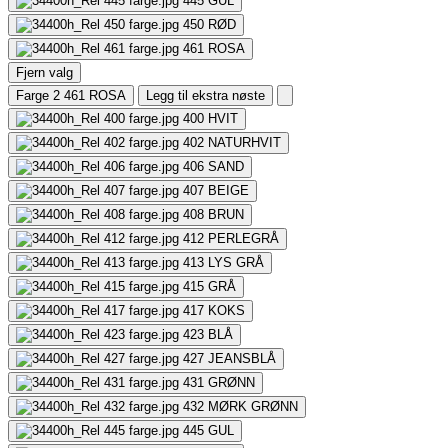
445
GUL
450
RØD
461
ROSA
Fjern valg
Farge 2
461 ROSA
Legg til ekstra nøste
400
HVIT
402
NATURHVIT
406
SAND
407
BEIGE
408
BRUN
412
PERLEGRÅ
413
LYS GRÅ
415
GRÅ
417
KOKS
423
BLÅ
427
JEANSBLÅ
431
GRØNN
432
MØRK GRØNN
445
GUL