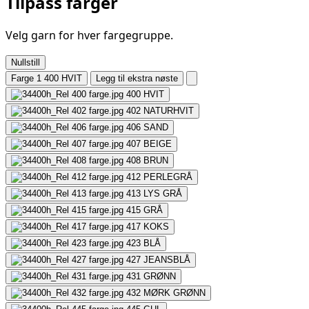
Tilpass farger
Velg garn for hver fargegruppe.
Nullstill
Farge 1
400 HVIT
Legg til ekstra nøste
400
HVIT
402
NATURHVIT
406
SAND
407
BEIGE
408
BRUN
412
PERLEGRÅ
413
LYS GRÅ
415
GRÅ
417
KOKS
423
BLÅ
427
JEANSBLÅ
431
GRØNN
432
MØRK GRØNN