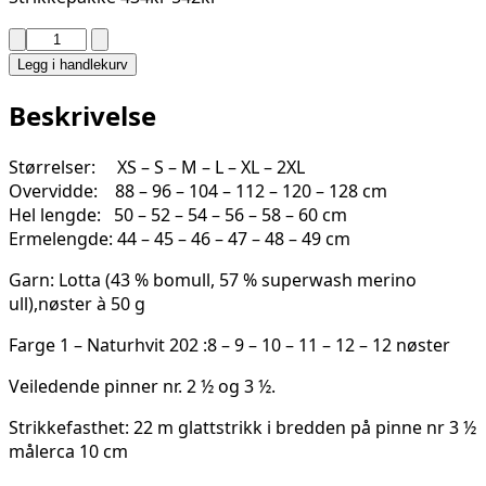
RUTH
GENSER
Legg i handlekurv
2503-
9A
Beskrivelse
antall
Størrelser: XS – S – M – L – XL – 2XL
Overvidde: 88 – 96 – 104 – 112 – 120 – 128 cm
Hel lengde: 50 – 52 – 54 – 56 – 58 – 60 cm
Ermelengde: 44 – 45 – 46 – 47 – 48 – 49 cm
Garn: Lotta (43 % bomull, 57 % superwash merino
ull),nøster à 50 g
Farge 1 – Naturhvit 202 :8 – 9 – 10 – 11 – 12 – 12 nøster
Veiledende pinner nr. 2 ½ og 3 ½.
Strikkefasthet: 22 m glattstrikk i bredden på pinne nr 3 ½
målerca 10 cm