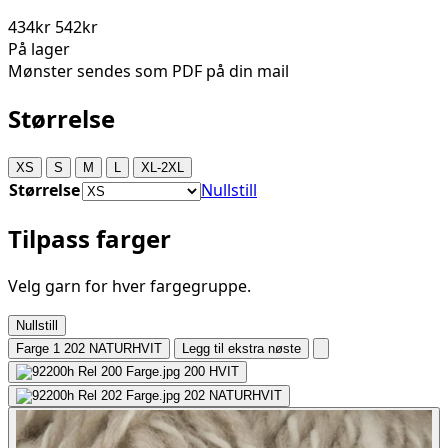
434kr
542kr
På lager
Mønster sendes som PDF på din mail
Størrelse
XS
S
M
L
XL-2XL
Størrelse
Nullstill
Tilpass farger
Velg garn for hver fargegruppe.
Nullstill
Farge 1
202 NATURHVIT
Legg til ekstra nøste
200
HVIT
202
NATURHVIT