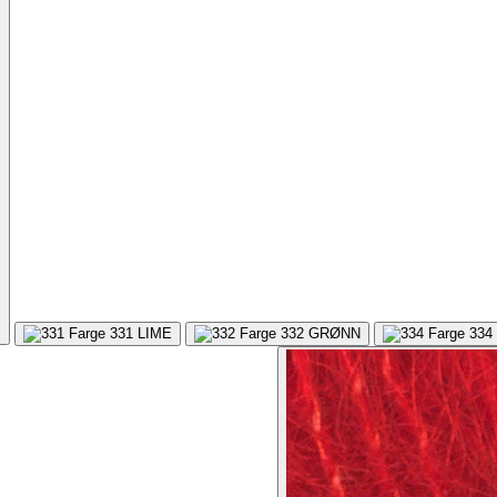
S
331
LIME
332
GRØNN
334