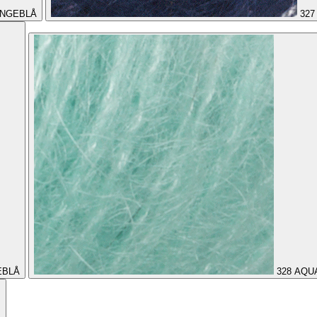
NGEBLÅ
327
EBLÅ
328
AQU