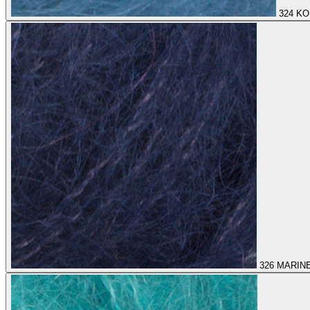
324
KO
326
MARIN