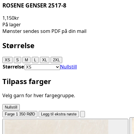
ROSENE GENSER 2517-8
1,150kr
På lager
Mønster sendes som PDF på din mail
Størrelse
XS
S
M
L
XL
2XL
Størrelse
Nullstill
Tilpass farger
Velg garn for hver fargegruppe.
Nullstill
Farge 1
350 RØD
Legg til ekstra nøste