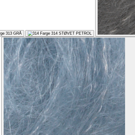
313
GRÅ
314
STØVET PETROL