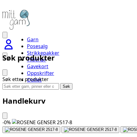
Garn
Posesalg
Strikkepakker
Søk produkter
Tilbehør
Gavekort
Oppskrifter
Søk etter produkter
Outlet
Handlevogn
Søk
Handlekurv
-
0
%