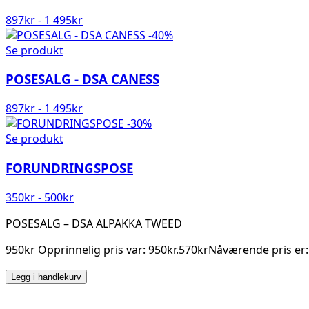
897
kr
-
1 495
kr
-40%
Se produkt
POSESALG - DSA CANESS
897
kr
-
1 495
kr
-30%
Se produkt
FORUNDRINGSPOSE
350
kr
-
500
kr
POSESALG – DSA ALPAKKA TWEED
950kr Opprinnelig pris var: 950kr.570krNåværende pris er:
Legg i handlekurv