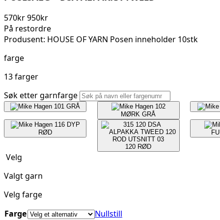
570
kr
950
kr
På restordre
Produsent: HOUSE OF YARN Posen inneholder 10stk
farge
13 farger
Søk etter garnfarge
101
GRÅ
102
MØRK GRÅ
116
DYP
RØD
F
120
RØD
Velg
Valgt garn
Velg farge
Farge
Nullstill