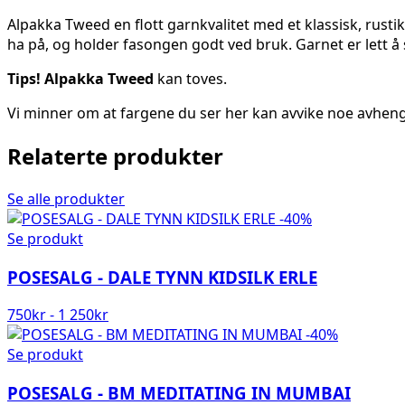
Alpakka Tweed en flott garnkvalitet med et klassisk, rustik
ha på, og holder fasongen godt ved bruk. Garnet er lett å st
Tips! Alpakka Tweed
kan toves.
Vi minner om at fargene du ser her kan avvike noe avheng
Relaterte produkter
Se alle produkter
-40%
Se produkt
POSESALG - DALE TYNN KIDSILK ERLE
750
kr
-
1 250
kr
-40%
Se produkt
POSESALG - BM MEDITATING IN MUMBAI