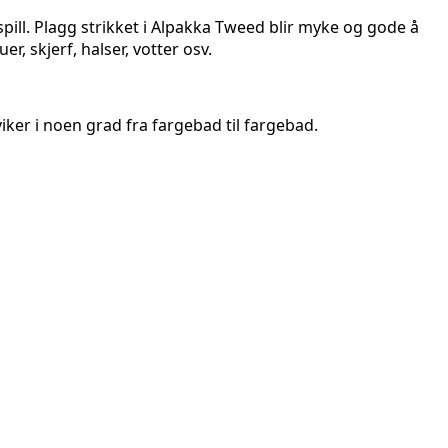
spill. Plagg strikket i Alpakka Tweed blir myke og gode å
r, skjerf, halser, votter osv.
er i noen grad fra fargebad til fargebad.