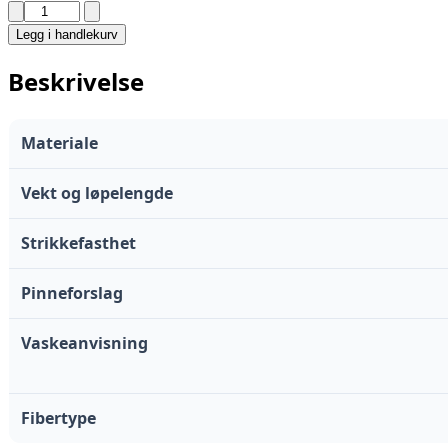
POSESALG
–
Legg i handlekurv
DSA
ALPAKKA
Beskrivelse
TWEED
antall
Materiale
Vekt og løpelengde
Strikkefasthet
Pinneforslag
Vaskeanvisning
Fibertype