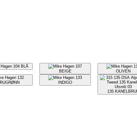
104
BLÅ
107
1
BEIGE
OLIVEN
132
133
URUGRØNN
INDIGO
135
KANELBRU